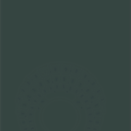
330
329
328
R
331
S
327
332
229
230
T
228
231
Q
K
333
326
J
232
227
209
210
208
211
L
233
226
334
H
325
212
207
C
B
213
206
234
225
335
324
M
214
205
056
G
052
235
224
215
204
A
D
223
236
216
203
N
F
202
217
222
237
201
218
238
221