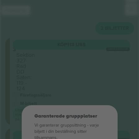
Förklaring
2
BILJETTER
Level
KÖP
113 US$
3
VARJE KATEGORI
Sektion
327
Rad
DD
Säten:
119 -
124
Företagssäljare
M-biljett
Lägsta
evenemangspris
Garanterade gruppplatser
på
Vi garanterar gruppsittning ‑ varje
biljett i din beställning sitter
Level
KÖP
113 US$
tillsammans.