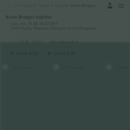
Logga in
Teater Och Komedi
Teater & Komedi
Kevin Bridges
Kevin Bridges biljetter
sön, nov. 15 26, 18:30 BST
OVO Hydro Glasgow,
Glasgow, United Kingdom
$
91
-
203
Alla säljare (3)
Level 3 (2)
Level 2 (1)
Dölj karta
Stick karta
Priser