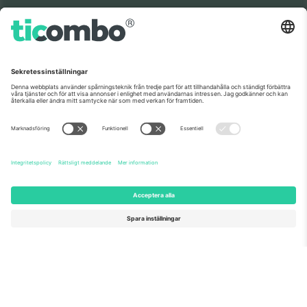
Som setts på nyheterna
Om oss
Företagstjänster
Vårt team
Frågor och mer
TixProtect
Hur det fungerar
Leverantörens namn
Hotell
Villkor
Världscupcentrum