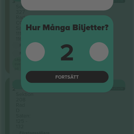
3
VARJE KATEGORI
Sektion
327
Rad
CC
Hur Många Biljetter?
Säten:
111 -
2
116
Företagssäljare
M-biljett
Lägsta
evenemangspris
på
FORTSÄTT
Level
KÖP
180 US$
2
VARJE KATEGORI
Sektion
208
Rad
D
Säten:
125 -
132
Företagssäljare