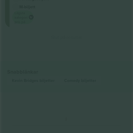
M-biljett
Lägsta
kategori
pris på
Slut på resultat
Snabblänkar
Kevin Bridges
biljetter
Comedy
biljetter