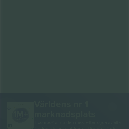
Världens nr 1
TACK!
marknadsplats
Ticombo® är nu den mest efterföljda av alla
återförsäljningsplattformar i Europa. Tack!