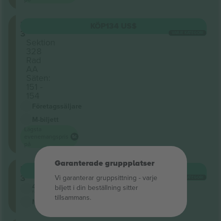
Level
KÖP
134 US$
3
VARJE KATEGORI
Sektion
328
Rad
AA
Säten:
151 -
154
Företagssäljare
M-biljett
Lägsta
evenemangspris
på
Garanterade gruppplatser
Level
KÖP
310 US$
3
Vi garanterar gruppsittning ‑ varje
VARJE KATEGORI
4.5 (22)
biljett i din beställning sitter
Företagssäljare
tillsammans.
M-biljett