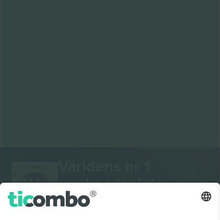
Världens nr 1
TACK!
marknadsplats
Ticombo® är nu den mest efterföljda av alla
återförsäljningsplattformar i Europa. Tack!