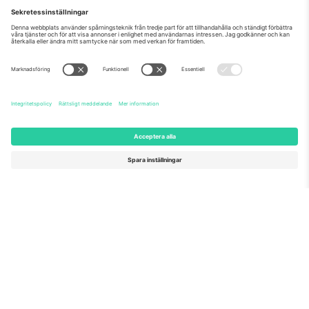
BÖRJA SÄLJA
Seal of Excellence av EU-
kommissionen
Ticombo GmbH (moderbolag) är uppmärksammat i
Horizon 2020, EU:s forsknings- och innovationsprogram,
för sitt förslag nr 782393.