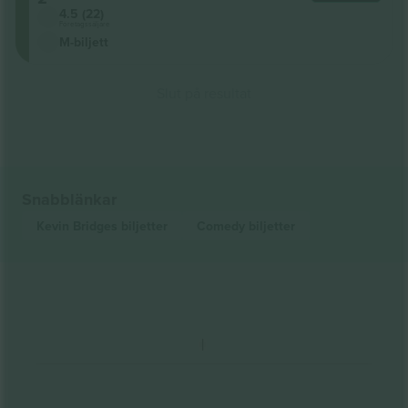
4.5 (22)
Företagssäljare
M-biljett
Slut på resultat
Snabblänkar
Kevin Bridges
biljetter
Comedy
biljetter