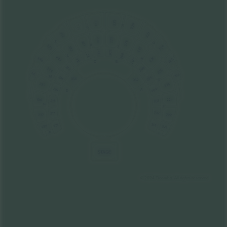
330
329
328
R
331
S
327
332
229
230
T
228
231
Q
K
333
326
J
232
227
209
210
208
211
L
233
226
334
H
325
212
207
C
B
213
206
234
225
335
324
M
214
205
056
G
052
235
224
215
204
A
D
223
236
216
203
N
F
202
217
222
237
201
218
238
221
P
E
STAGE
© 2024 Ticombo. All rights reserved