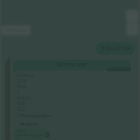
Förklaring
2
BILJETTER
Level
KÖP
134 US$
3
VARJE KATEGORI
Sektion
328
Rad
Z
Säten:
149 -
152
Företagssäljare
M-biljett
Lägsta
evenemangspris
på