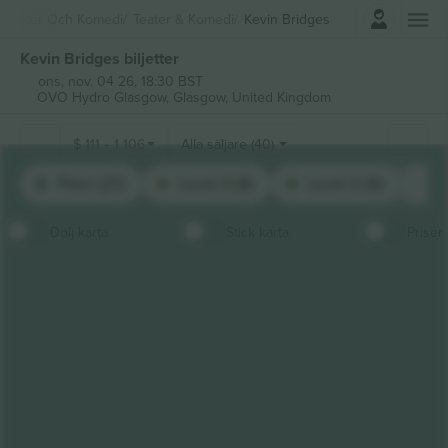
Logga in
Teater Och Komedi
Teater & Komedi
Kevin Bridges
Kevin Bridges biljetter
ons, nov. 04 26, 18:30 BST
OVO Hydro Glasgow,
Glasgow, United Kingdom
$
111
-
1 106
Alla säljare (40)
Floor (21)
Level 3 (8)
Level 2 (6)
R
Dölj karta
Stick karta
Priser