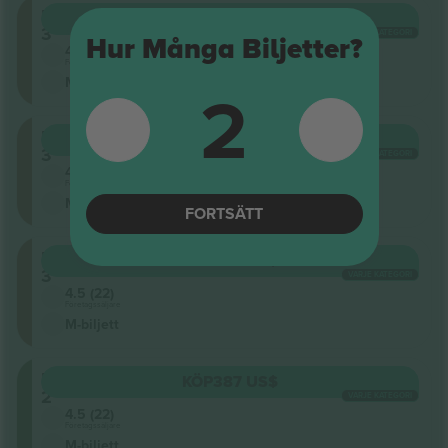
Level
KÖP
310 US$
3
VARJE KATEGORI
Hur Många Biljetter?
4.5 (22)
Företagssäljare
M-biljett
2
Level
KÖP
387 US$
3
VARJE KATEGORI
4.5 (22)
Företagssäljare
M-biljett
FORTSÄTT
Level
KÖP
387 US$
3
VARJE KATEGORI
4.5 (22)
Företagssäljare
M-biljett
Level
KÖP
387 US$
2
VARJE KATEGORI
4.5 (22)
Företagssäljare
M-biljett