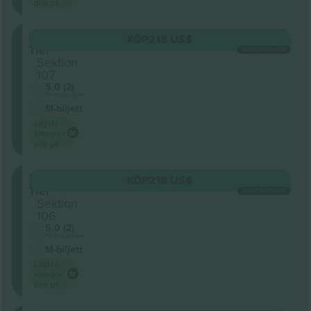
pris på
Lower
KÖP
218 US$
Tier
VARJE KATEGORI
Sektion
107
5.0 (2)
Företagssäljare
M-biljett
Lägsta
kategori
pris på
Lower
KÖP
218 US$
Tier
VARJE KATEGORI
Sektion
106
5.0 (2)
Företagssäljare
M-biljett
Lägsta
kategori
pris på