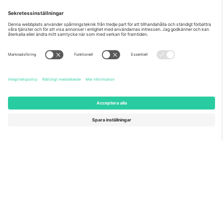
Världens nr 1
TACK!
marknadsplats
Ticombo® är nu den mest efterföljda av alla
återförsäljningsplattformar i Europa. Tack!
BÖRJA SÄLJA
Seal of Excellence av EU-
kommissionen
Ticombo GmbH (moderbolag) är uppmärksammat i