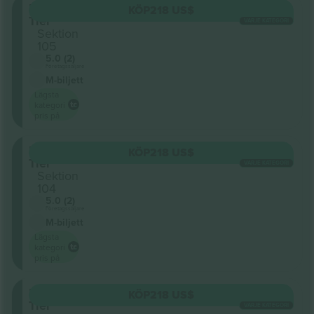
Lower
KÖP
218 US$
Tier
VARJE KATEGORI
Sektion
105
5.0 (2)
Företagssäljare
M-biljett
Lägsta
kategori
pris på
Lower
KÖP
218 US$
Tier
VARJE KATEGORI
Sektion
104
5.0 (2)
Företagssäljare
M-biljett
Lägsta
kategori
pris på
Lower
KÖP
218 US$
Tier
VARJE KATEGORI