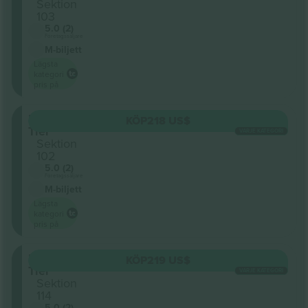
Sektion
103
5.0 (2)
Företagssäljare
M-biljett
Lägsta
kategori
pris på
Lower
KÖP
218 US$
Tier
VARJE KATEGORI
Sektion
102
5.0 (2)
Företagssäljare
M-biljett
Lägsta
kategori
pris på
Lower
KÖP
219 US$
Tier
VARJE KATEGORI
Sektion
114
5.0 (2)