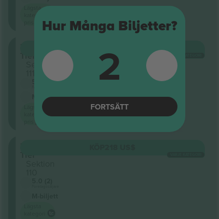
Lägsta
kategori
Hur Många Biljetter?
pris på
2
Lower
KÖP
218 US$
Tier
VARJE KATEGORI
Sektion
111
5.0 (2)
Företagssäljare
M-biljett
FORTSÄTT
Lägsta
kategori
pris på
Lower
KÖP
218 US$
Tier
VARJE KATEGORI
Sektion
110
5.0 (2)
Företagssäljare
M-biljett
Lägsta
kategori