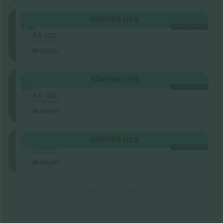
Lower
KÖP
386 US$
Tier
VARJE KATEGORI
4.5 (22)
Företagssäljare
M-biljett
Lower
KÖP
386 US$
Tier
VARJE KATEGORI
4.5 (22)
Företagssäljare
M-biljett
Floor
KÖP
386 US$
4.5 (22)
VARJE KATEGORI
Företagssäljare
M-biljett
Slut på resultat