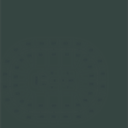
215
214
213
216
212
B
A
C
217
2
1
1
D
V
1
14
1
13
1
15
1
12
E
1
16
U
11
1
1
17
210
218
F
T
1
10
1
18
G
D
209
219
109
G
1
19
VIP L
S
STAGE
MIX
E
H
108
VIP R
120
208
H
220
R
J
F
107
121
I
Q
221
207
106
122
105
101
102
103
104
P
J
222
206
K
O
N
L
M
202
203
204
205
201