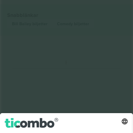
Snabblänkar
Bill Bailey
biljetter
Comedy
biljetter