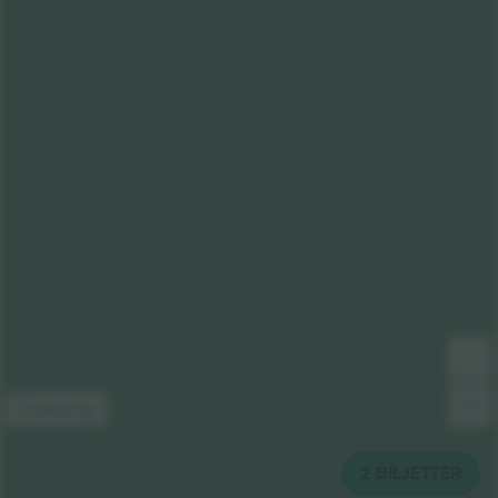
Förklaring
2
BILJETTER