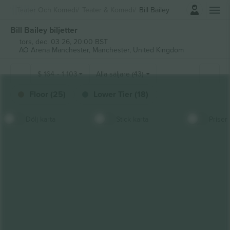
Logga in
Teater Och Komedi
Teater & Komedi
Bill Bailey
Bill Bailey biljetter
tors, dec. 03 26, 20:00 BST
AO Arena Manchester,
Manchester, United Kingdom
$
164
-
1 103
Alla säljare (43)
Floor (25)
Lower Tier (18)
Dölj karta
Stick karta
Priser