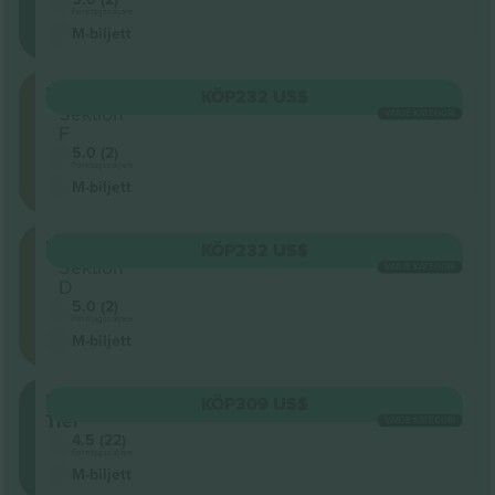
Företagssäljare
M-biljett
Floor
KÖP
232 US$
Sektion
VARJE KATEGORI
F
5.0 (2)
Företagssäljare
M-biljett
Floor
KÖP
232 US$
Sektion
VARJE KATEGORI
D
5.0 (2)
Företagssäljare
M-biljett
Lower
KÖP
309 US$
Tier
VARJE KATEGORI
4.5 (22)
Företagssäljare
M-biljett