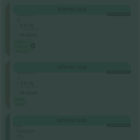
Floor
KÖP
186 US$
Sektion
VARJE KATEGORI
G
5.0 (2)
Företagssäljare
M-biljett
Lägsta
kategori
pris på
Floor
KÖP
186 US$
Sektion
VARJE KATEGORI
J
5.0 (2)
Företagssäljare
M-biljett
Bästa
värde
Lower
KÖP
218 US$
Tier
VARJE KATEGORI
Sektion
115