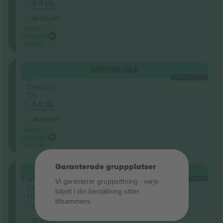
5.0 (2)
Företagssäljare
M-biljett
Lägsta
kategori
pris på
Lower
KÖP
218 US$
Tier
VARJE KATEGORI
Sektion
115
5.0 (2)
Företagssäljare
M-biljett
Lägsta
kategori
pris på
Garanterade gruppplatser
Lower
KÖP
218 US$
Tier
VARJE KATEGORI
Vi garanterar gruppsittning ‑ varje
Sektion
biljett i din beställning sitter
113
tillsammans.
5.0 (2)
Företagssäljare
M-biljett