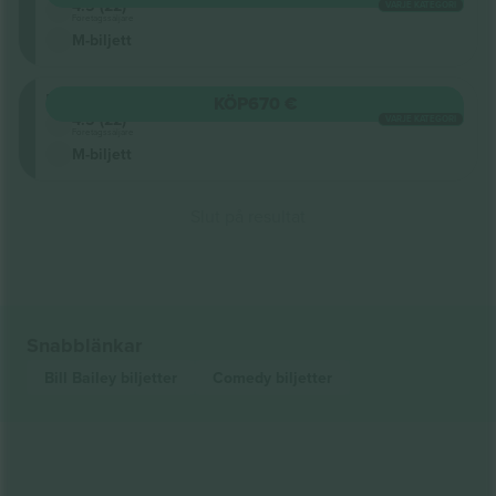
4.5 (22)
VARJE KATEGORI
Företagssäljare
M-biljett
Floor
KÖP
670 €
4.5 (22)
VARJE KATEGORI
Företagssäljare
M-biljett
Slut på resultat
Snabblänkar
Bill Bailey
biljetter
Comedy
biljetter