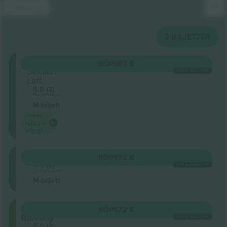
Förklaring
2
BILJETTER
Balcony
KÖP
167 €
Sektion
VARJE KATEGORI
Left
5.0 (2)
Företagssäljare
M-biljett
Lägsta
kategori
pris på
Balcony
KÖP
172 €
5.0 (2)
VARJE KATEGORI
Företagssäljare
M-biljett
Upper
KÖP
172 €
Balcony
VARJE KATEGORI
5.0 (2)