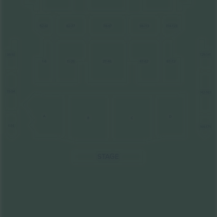
52-61
78-97
98-113
62-77
114-123
35-51
125-141
47-62
67-72
1-6
27-46
11-26
15-34
142-163
A
D
C
B
1-14
164-175
STAGE