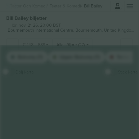
Logga in
Teater Och Komedi
Teater & Komedi
Bill Bailey
Bill Bailey biljetter
lör, nov. 21 26, 20:00 BST
Bournemouth International Centre,
Bournemouth, United Kingdom
€
148
-
689
Alla säljare (27)
Balcony (7)
Upper Balcony (7)
Terraced 
Dölj karta
Stick karta