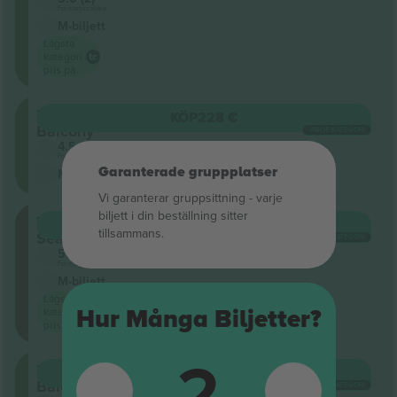
Företagssäljare
M-biljett
Lägsta
kategori
pris på
Upper
KÖP
228 €
Balcony
VARJE KATEGORI
4.5 (22)
Företagssäljare
Garanterade gruppplatser
M-biljett
Vi garanterar gruppsittning ‑ varje
biljett i din beställning sitter
Terraced
KÖP
250 €
tillsammans.
Seating
VARJE KATEGORI
5.0 (2)
Företagssäljare
M-biljett
Lägsta
Hur Många Biljetter?
kategori
pris på
2
Upper
KÖP
268 €
Balcony
VARJE KATEGORI