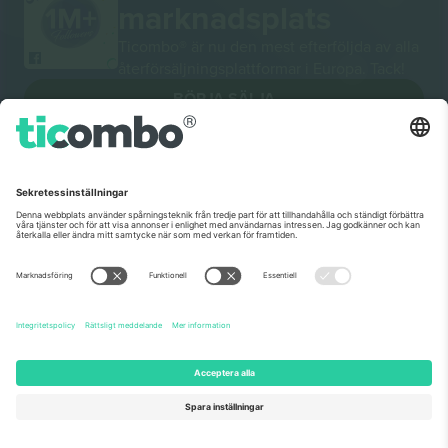
marknadsplats
Ticombo® är nu den mest efterföljda av alla
återförsäljningsplattformar i Europa. Tack!
BÖRJA SÄLJA
Seal of Excellence av EU-
kommissionen
Ticombo GmbH (moderbolag) är uppmärksammat i
Horizon 2020, EU:s forsknings- och innovationsprogram,
för sitt förslag nr 782393.