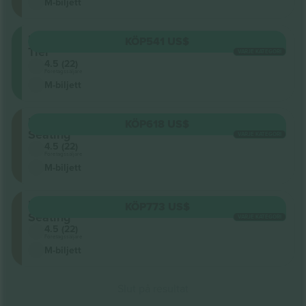
M-biljett
Lower
KÖP
541 US$
Tier
VARJE KATEGORI
4.5 (22)
Företagssäljare
M-biljett
Floor
KÖP
618 US$
Seating
VARJE KATEGORI
4.5 (22)
Företagssäljare
M-biljett
Floor
KÖP
773 US$
Seating
VARJE KATEGORI
4.5 (22)
Företagssäljare
M-biljett
Slut på resultat