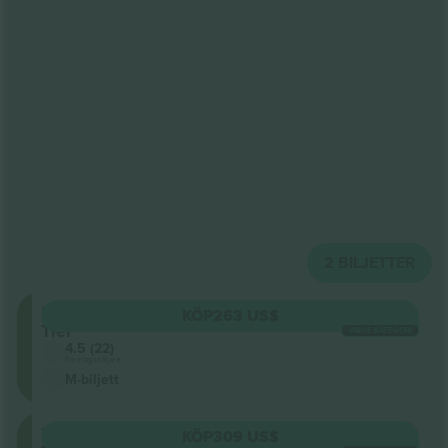
2
BILJETTER
Upper
KÖP
263 US$
Tier
VARJE KATEGORI
4.5 (22)
Företagssäljare
M-biljett
Upper
KÖP
309 US$