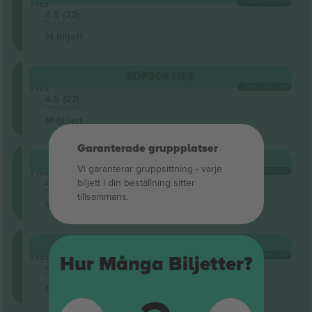
Tier
VARJE KATEGORI
4.5 (22)
Företagssäljare
M-biljett
Upper
KÖP
309 US$
Tier
VARJE KATEGORI
4.5 (22)
Företagssäljare
M-biljett
Garanterade gruppplatser
Lower
KÖP
309 US$
Vi garanterar gruppsittning ‑ varje
Tier
VARJE KATEGORI
biljett i din beställning sitter
4.5 (22)
Företagssäljare
tillsammans.
M-biljett
Upper
KÖP
387 US$
Tier
VARJE KATEGORI
Hur Många Biljetter?
4.5 (22)
Företagssäljare
M-biljett