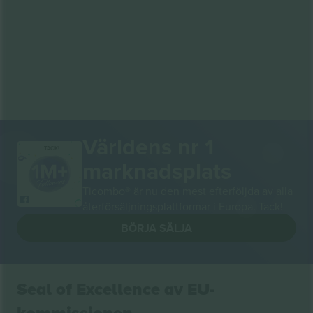
Världens nr 1
TACK!
marknadsplats
Ticombo® är nu den mest efterföljda av alla
återförsäljningsplattformar i Europa. Tack!
BÖRJA SÄLJA
Seal of Excellence av EU-