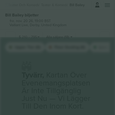
Logga in
Teater Och Komedi
Teater & Komedi
Bill Bailey
Bill Bailey biljetter
fre, nov. 20 26, 19:00 BST
Vaillant Live,
Derby, United Kingdom
$
210
-
795
Alla säljare (18)
Upper Tier (6)
Floor Seating (6)
Lower Ti
Tyvärr,
Kartan Över
Evenemangsplatsen
Är Inte Tillgänglig
Just Nu — Vi Lägger
Till Den Inom Kort.