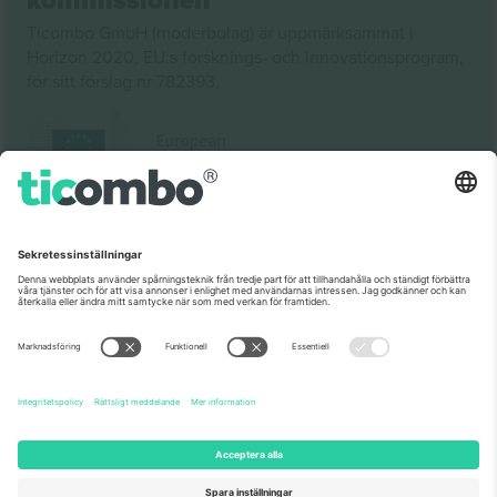
kommissionen
Ticombo GmbH (moderbolag) är uppmärksammat i
Horizon 2020, EU:s forsknings- och innovationsprogram,
för sitt förslag nr 782393.
Som setts på nyheterna