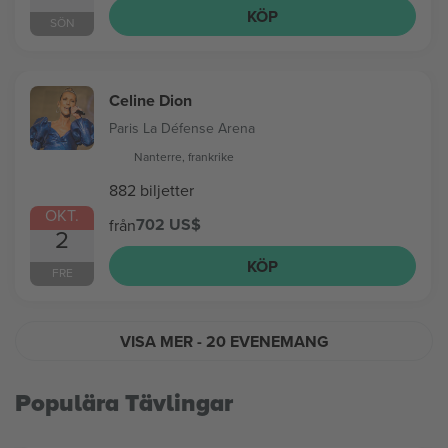
KÖP
SÖN
Celine Dion
Paris La Défense Arena
Nanterre, frankrike
882 biljetter
OKT.
702 US$
från
2
KÖP
FRE
VISA MER
- 20 EVENEMANG
Populära Tävlingar