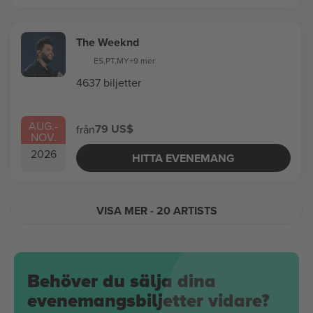
The Weeknd
ES
,
PT
,
MY
+9 mer
4637 biljetter
AUG.
-
79 US$
från
NOV.
2026
HITTA EVENEMANG
VISA MER
- 20 ARTISTS
Behöver du sälja dina
evenemangsbiljetter vidare?