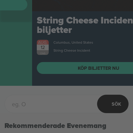
String Cheese Incident
biljetter
AUG.
Columbus, United States
12
String Cheese Incident
ONS
KÖP BILJETTER NU
SÖK
Rekommenderade Evenemang