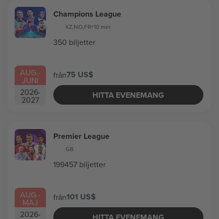
Champions League
KZ
,
NO
,
FR
+10 mer
350 biljetter
AUG.
-
75 US$
från
JUNI
2026
-
HITTA EVENEMANG
2027
Premier League
GB
199457 biljetter
AUG.
-
101 US$
från
MAJ
2026
-
HITTA EVENEMANG