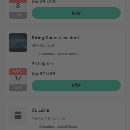
84 US$
från
8
KÖP
LÖR
String Cheese Incident
KEMBA Live!
Columbus, United States
63 biljetter
AUG.
57 US$
från
12
KÖP
ONS
St. Lucia
Newport Music Hall
Columbus, United States