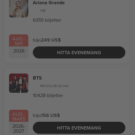
Ariana Grande
GB
6355 biljetter
AUG.
-
249 US$
från
SEP.
2026
HITTA EVENEMANG
BTS
MY
,
CA
,
US
+12 mer
10428 biljetter
AUG.
-
156 US$
från
MARS
2026
-
HITTA EVENEMANG
2027