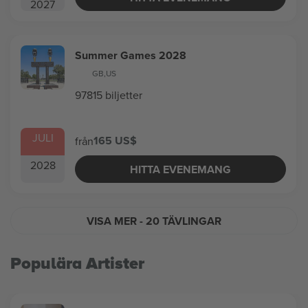
2027
Summer Games 2028
GB
,
US
97815 biljetter
JULI
165 US$
från
2028
HITTA EVENEMANG
VISA MER
- 20 TÄVLINGAR
Populära Artister