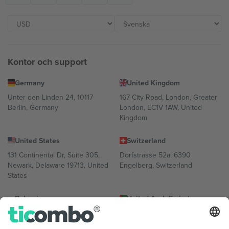
Kontor och support
Germany
United Kingdom
Unter den Linden 24, 10117
167 City Road, London, Greater
Berlin, Germany
London, EC1V 1AW, United
Kingdom
United States
Switzerland
131 Continental Dr, Suite 305,
Dorfstrasse 52a, 6390
Newark, Delaware 19713, United
Engelberg, Switzerland
States
Bulgaria
United Arab Emirates
Regus Sofia City West, bul
UAE Dubai Silicon Oasis, DDP
Totleben 53-55, 1606 Sofia,
Building A1, Office 302, Dubai,