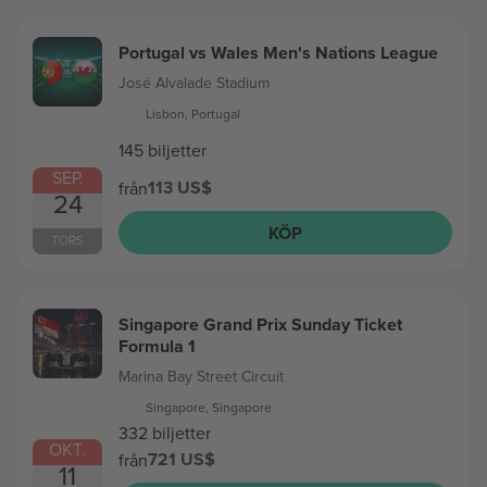
Portugal vs Wales Men's Nations League
José Alvalade Stadium
Lisbon, Portugal
145 biljetter
SEP.
113 US$
från
24
KÖP
TORS
Singapore Grand Prix Sunday Ticket
Formula 1
Marina Bay Street Circuit
Singapore, Singapore
332 biljetter
OKT.
721 US$
från
11