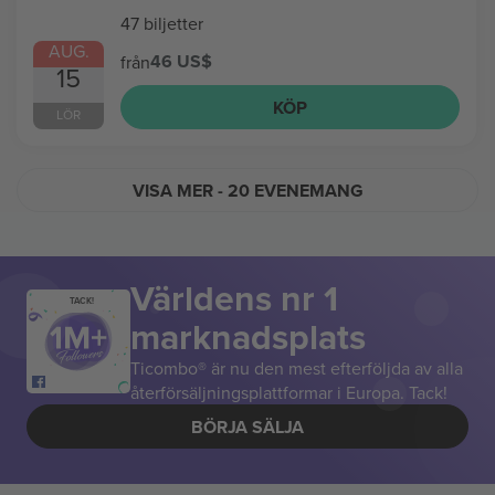
47 biljetter
AUG.
46 US$
från
15
KÖP
LÖR
VISA MER
- 20 EVENEMANG
Världens nr 1
TACK!
marknadsplats
Ticombo® är nu den mest efterföljda av alla
återförsäljningsplattformar i Europa. Tack!
BÖRJA SÄLJA