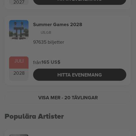
2027
Summer Games 2028
US
,
GB
97635 biljetter
JULI
165 US$
från
2028
HITTA EVENEMANG
VISA MER
- 20 TÄVLINGAR
Populära Artister