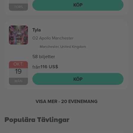
KÖP
TORS
Tyla
O2 Apollo Manchester
Manchester, United Kingdom
58 biljetter
OKT.
116 US$
från
19
KÖP
MÅN
VISA MER
- 20 EVENEMANG
Populära Tävlingar