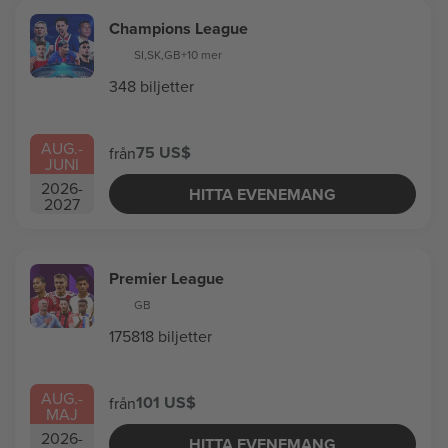
Champions League
SI
,
SK
,
GB
+10 mer
348 biljetter
AUG.
-
75 US$
från
JUNI
2026
-
HITTA EVENEMANG
2027
Premier League
GB
175818 biljetter
AUG.
-
101 US$
från
MAJ
2026
-
HITTA EVENEMANG