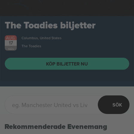
The Toadies
biljetter
AUG.
Columbus, United States
17
The Toadies
MÅN
KÖP BILJETTER NU
SÖK
Rekommenderade Evenemang