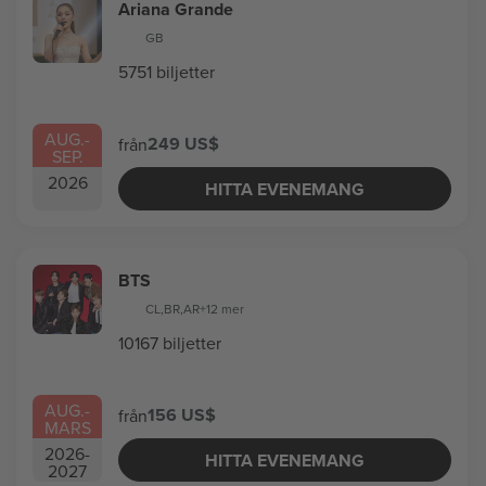
Ariana Grande
GB
5751 biljetter
AUG.
-
249 US$
från
SEP.
2026
HITTA EVENEMANG
BTS
CL
,
BR
,
AR
+12 mer
10167 biljetter
AUG.
-
156 US$
från
MARS
2026
-
HITTA EVENEMANG
2027