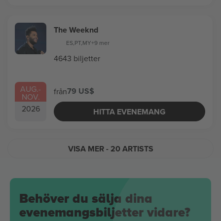
The Weeknd
ES
,
PT
,
MY
+9 mer
4643 biljetter
AUG.
-
79 US$
från
NOV.
2026
HITTA EVENEMANG
VISA MER
- 20 ARTISTS
Behöver du sälja dina
evenemangsbiljetter vidare?