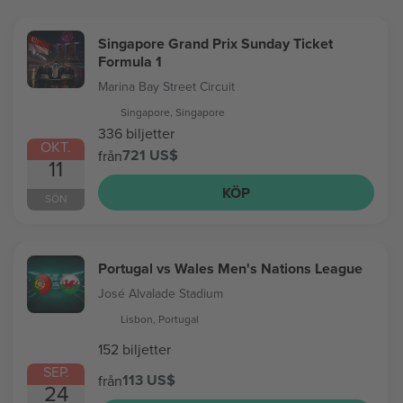
Singapore Grand Prix Sunday Ticket
Formula 1
Marina Bay Street Circuit
Singapore, Singapore
336 biljetter
OKT.
721 US$
från
11
KÖP
SÖN
Portugal vs Wales Men's Nations League
José Alvalade Stadium
Lisbon, Portugal
152 biljetter
SEP.
113 US$
från
24