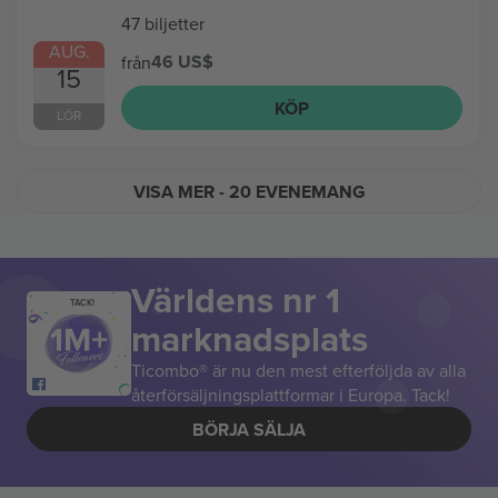
47 biljetter
AUG.
46 US$
från
15
KÖP
LÖR
VISA MER
- 20 EVENEMANG
Världens nr 1
TACK!
marknadsplats
Ticombo® är nu den mest efterföljda av alla
återförsäljningsplattformar i Europa. Tack!
BÖRJA SÄLJA