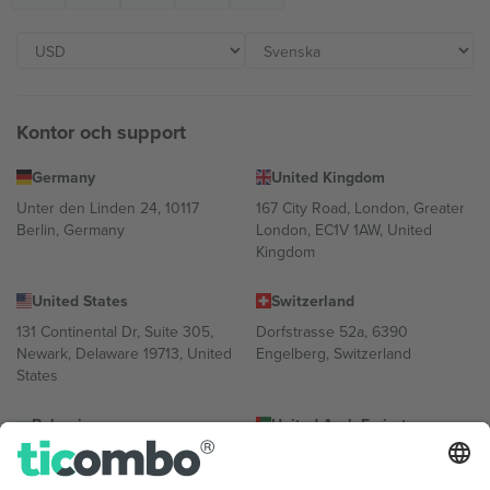
Kontor och support
Germany
United Kingdom
Unter den Linden 24, 10117
167 City Road, London, Greater
Berlin, Germany
London, EC1V 1AW, United
Kingdom
United States
Switzerland
131 Continental Dr, Suite 305,
Dorfstrasse 52a, 6390
Newark, Delaware 19713, United
Engelberg, Switzerland
States
Bulgaria
United Arab Emirates
Regus Sofia City West, bul
UAE Dubai Silicon Oasis, DDP
Totleben 53-55, 1606 Sofia,
Building A1, Office 302, Dubai,