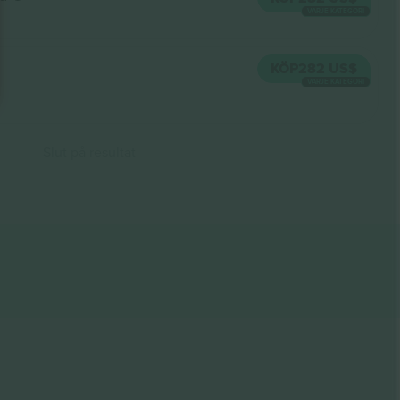
VARJE KATEGORI
O
KÖP
282 US$
VARJE KATEGORI
Slut på resultat