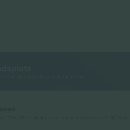
adsplats
återförsäljningsplattformar i Europa. Tack!
ionen
020, EU:s forsknings- och innovationsprogram, för sitt försla