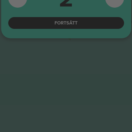
5.0 (20)
E-biljett
Företagssäljare
Orchestra Center
Rad 
FORTSÄTT
5.0 (20)
E-biljett
Företagssäljare
Bästa värde