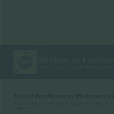
TACK!
Världens nr 1 markn
Ticombo® är nu den mest efterföljda av alla 
Seal of Excellence av EU-kommiss
Ticombo GmbH (moderbolag) är uppmärksammat i Horizon 2
nr 782393.