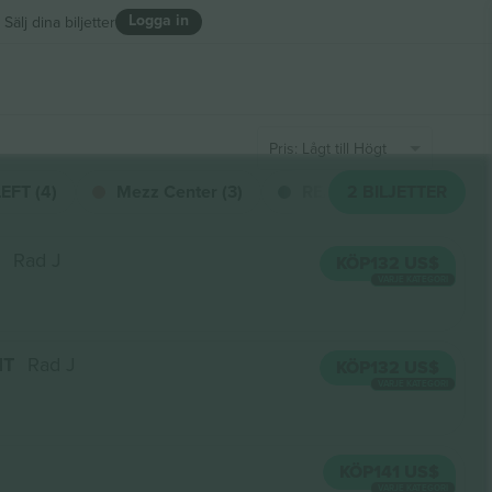
Logga in
Sälj dina biljetter
Pris: Lågt till Högt
FT (4)
Mezz Center (3)
REAR MEZZANINE RIGHT
2
BILJETTER
Rad J
KÖP
132 US$
VARJE KATEGORI
HT
Rad J
KÖP
132 US$
VARJE KATEGORI
KÖP
141 US$
VARJE KATEGORI