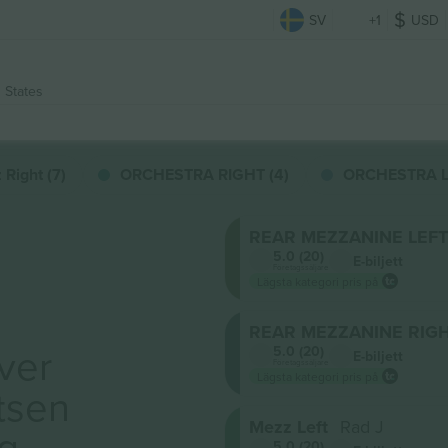
SV
+1
USD
 States
Right (7)
ORCHESTRA RIGHT (4)
ORCHESTRA LE
REAR MEZZANINE LEFT
5.0 (20)
E-biljett
Företagssäljare
Lägsta kategori pris på
REAR MEZZANINE RIG
ver
5.0 (20)
E-biljett
Företagssäljare
Lägsta kategori pris på
tsen
Mezz Left
Rad J
ig
5.0 (20)