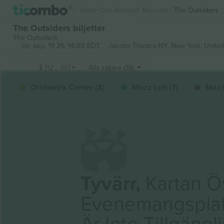
Teater Och Komedi
Musicals
The Outsiders
The Outsiders biljetter
The Outsiders
lör, sep. 19 26, 14:00 EDT
Jacobs Theatre-NY,
New York, United
$
112
-
517
Alla säljare (38)
Orchestra Center (8)
Mezz Left (7)
Mezz 
Tyvärr,
Kartan Ö
Evenemangspla
Är Inte Tillgängl