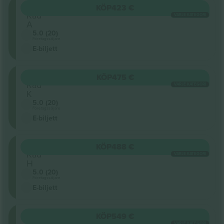
ORCH
KÖP
423 €
Rad
VARJE KATEGORI
A
5.0 (20)
Företagssäljare
E-biljett
ORCH
KÖP
475 €
Rad
VARJE KATEGORI
K
5.0 (20)
Företagssäljare
E-biljett
ORCH
KÖP
488 €
Rad
VARJE KATEGORI
H
5.0 (20)
Företagssäljare
E-biljett
ORCH
KÖP
549 €
Sektion
VARJE KATEGORI