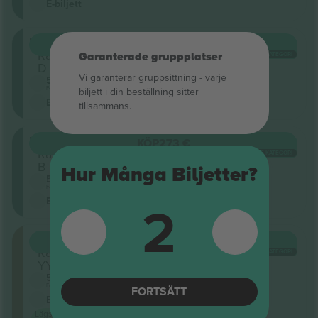
E-biljett
MEZZ
KÖP
266 €
Rad
Garanterade gruppplatser
VARJE KATEGORI
D
Vi garanterar gruppsittning ‑ varje
5.0 (20)
Företagssäljare
biljett i din beställning sitter
E-biljett
tillsammans.
MEZZ
KÖP
273 €
Rad
VARJE KATEGORI
B
Hur Många Biljetter?
5.0 (20)
Företagssäljare
2
E-biljett
Orchestra
KÖP
274 €
Rad
VARJE KATEGORI
YY
5.0 (20)
Företagssäljare
FORTSÄTT
E-biljett
Lägsta