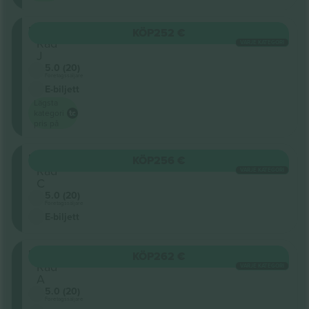
MEZZ
KÖP
252 €
Rad
VARJE KATEGORI
J
5.0 (20)
Företagssäljare
E-biljett
Lägsta
kategori
pris på
MEZZ
KÖP
256 €
Rad
VARJE KATEGORI
C
5.0 (20)
Företagssäljare
E-biljett
MEZZ
KÖP
262 €
Rad
VARJE KATEGORI
A
5.0 (20)
Företagssäljare