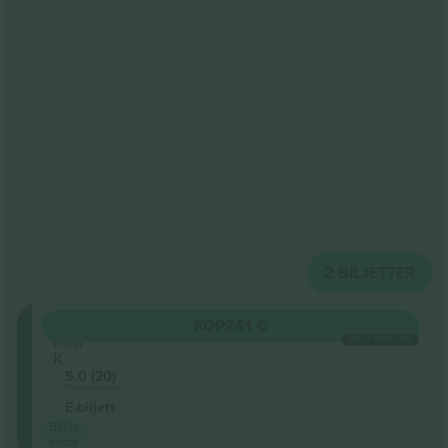
2
BILJETTER
Mezzanine
KÖP
241 €
Rad
VARJE KATEGORI
K
5.0 (20)
Företagssäljare
E-biljett
Bästa
värde