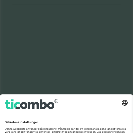
Världens nr 1
TACK!
marknadsplats