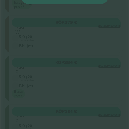
kategori
pris på
Orchestra
KÖP
279 €
Rad
VARJE KATEGORI
W
5.0 (20)
Företagssäljare
E-biljett
ORCH
KÖP
284 €
Rad
VARJE KATEGORI
R
5.0 (20)
Företagssäljare
E-biljett
Bästa
värde
ORCH
KÖP
291 €
Rad
VARJE KATEGORI
P
5.0 (20)
Företagssäljare