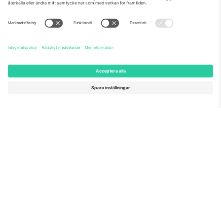
Ticombo® är nu den mest efterföljda av alla
återförsäljningsplattformar i Europa. Tack!
BÖRJA SÄLJA
Seal of Excellence av EU-
kommissionen
Ticombo GmbH (moderbolag) är uppmärksammat i
Horizon 2020, EU:s forsknings- och innovationsprogram,
för sitt förslag nr 782393.