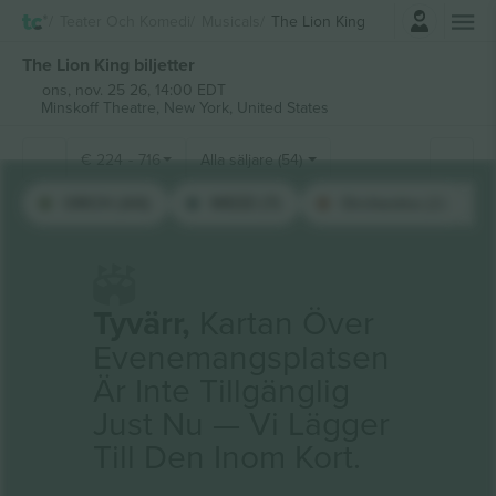
Logga in
Teater Och Komedi
Musicals
The Lion King
The Lion King biljetter
ons, nov. 25 26, 14:00 EDT
Minskoff Theatre,
New York, United States
€
224
-
716
Alla säljare (54)
ORCH (44)
MEZZ (7)
Orchestra (2)
Tyvärr,
Kartan Över
Evenemangsplatsen
Är Inte Tillgänglig
Just Nu — Vi Lägger
Till Den Inom Kort.