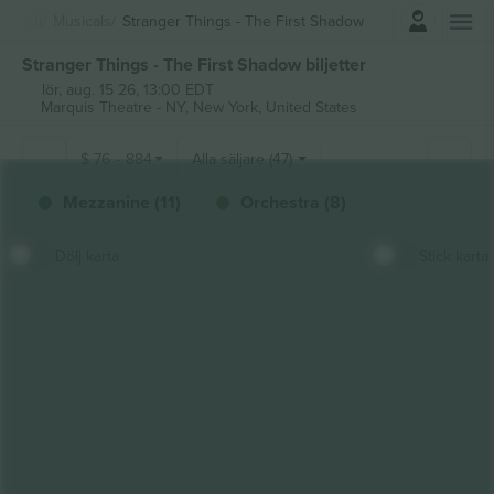
Logga in
Komedi
Musicals
Stranger Things - The First Shadow
Stranger Things - The First Shadow biljetter
lör, aug. 15 26, 13:00 EDT
Marquis Theatre - NY,
New York, United States
$
76
-
884
Alla säljare (47)
Mezzanine (11)
Orchestra (8)
Dölj karta
Stick karta