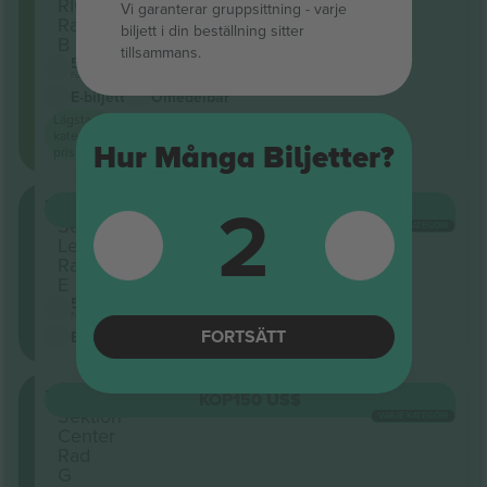
RIGHT
Vi garanterar gruppsittning ‑ varje
Rad
biljett i din beställning sitter
B
tillsammans.
5.0 (20)
Företagssäljare
E-biljett
Omedelbar
Lägsta
kategori
Hur Många Biljetter?
pris på
2
Mezzanine
KÖP
150 US$
Sektion
VARJE KATEGORI
Left
Rad
E
5.0 (20)
Företagssäljare
FORTSÄTT
E-biljett
Mezzanine
KÖP
150 US$
Sektion
VARJE KATEGORI
Center
Rad
G