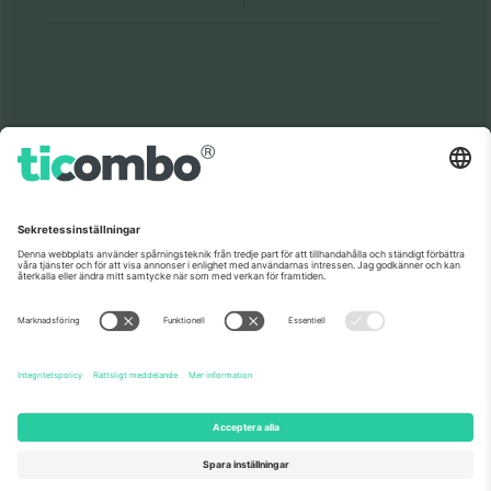
Världens nr 1
TACK!
marknadsplats