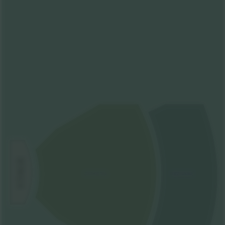
AGE
ORCHESTRA
MEZZANINE
T
S