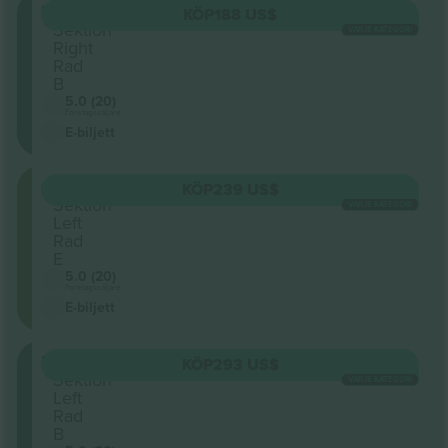
Mezzanine
KÖP
188 US$
Sektion
VARJE KATEGORI
Right
Rad
B
5.0 (20)
Företagssäljare
E-biljett
Orchestra
KÖP
239 US$
Sektion
VARJE KATEGORI
Left
Rad
E
5.0 (20)
Företagssäljare
E-biljett
Mezzanine
KÖP
293 US$
Sektion
VARJE KATEGORI
Left
Rad
B