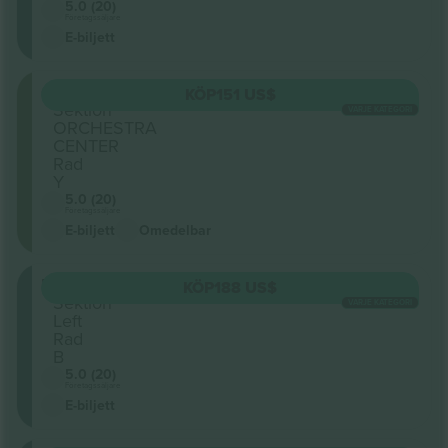
5.0 (20)
Företagssäljare
E-biljett
Orchestra
KÖP
151 US$
Sektion
VARJE KATEGORI
ORCHESTRA
CENTER
Rad
Y
5.0 (20)
Företagssäljare
E-biljett
Omedelbar
Mezzanine
KÖP
188 US$
Sektion
VARJE KATEGORI
Left
Rad
B
5.0 (20)
Företagssäljare
E-biljett