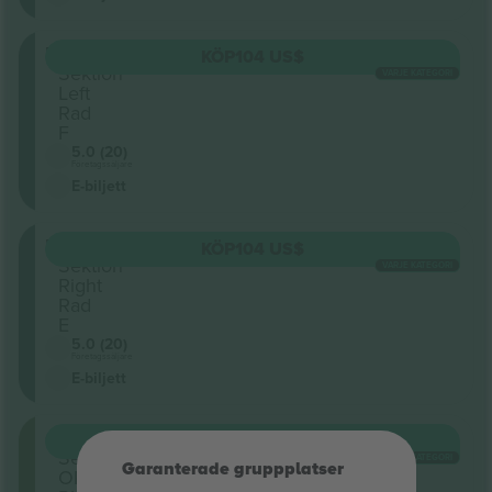
Mezzanine
KÖP
104 US$
Sektion
VARJE KATEGORI
Left
Rad
F
5.0 (20)
Företagssäljare
E-biljett
Mezzanine
KÖP
104 US$
Sektion
VARJE KATEGORI
Right
Rad
E
5.0 (20)
Företagssäljare
E-biljett
Orchestra
KÖP
115 US$
Sektion
VARJE KATEGORI
Garanterade gruppplatser
ORCHESTRA