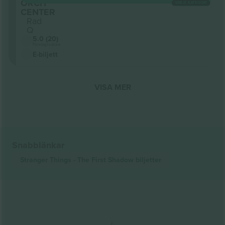
ORCH
VARJE KATEGORI
CENTER
Rad
Q
5.0 (20)
Företagssäljare
E-biljett
VISA MER
Snabblänkar
Stranger Things - The First Shadow
biljetter