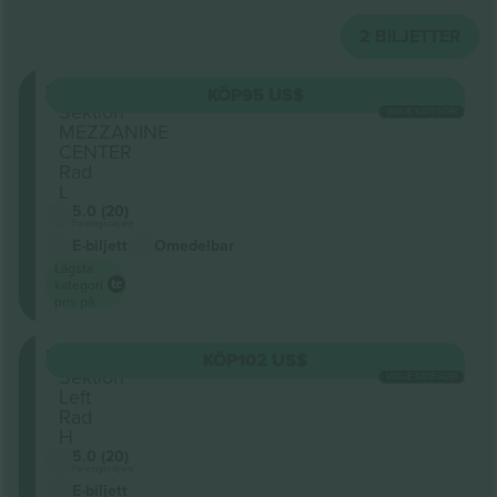
2
BILJETTER
Mezzanine
KÖP
95 US$
Sektion
VARJE KATEGORI
MEZZANINE
CENTER
Rad
L
5.0 (20)
Företagssäljare
E-biljett
Omedelbar
Lägsta
kategori
pris på
Mezzanine
KÖP
102 US$
Sektion
VARJE KATEGORI
Left
Rad
H
5.0 (20)
Företagssäljare
E-biljett