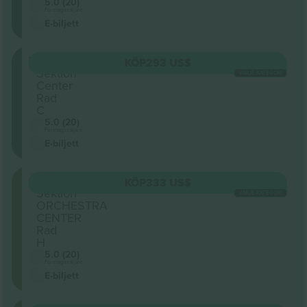
5.0 (20)
Företagssäljare
E-biljett
Mezzanine
KÖP
293 US$
Sektion
VARJE KATEGORI
Center
Rad
C
5.0 (20)
Företagssäljare
E-biljett
Orchestra
KÖP
333 US$
Sektion
VARJE KATEGORI
ORCHESTRA
CENTER
Rad
H
5.0 (20)
Företagssäljare
E-biljett