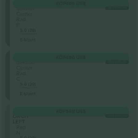
Orchestra
KÖP
405 US$
Sektion
VARJE KATEGORI
Center
Rad
F
5.0 (20)
Företagssäljare
E-biljett
Orchestra
KÖP
480 US$
Sektion
VARJE KATEGORI
Center
Rad
C
5.0 (20)
Företagssäljare
E-biljett
Sektion
KÖP
548 US$
ORCH
VARJE KATEGORI
LEFT
Rad
N