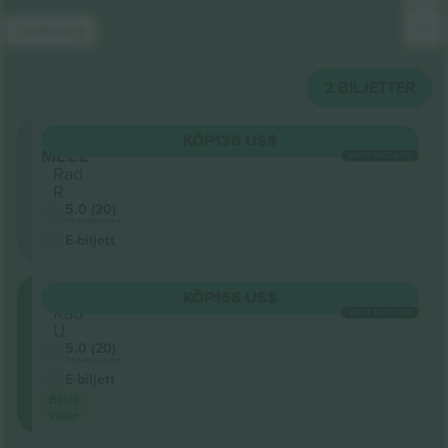
Förklaring
2
BILJETTER
Sektion
KÖP
136 US$
MEZZ
VARJE KATEGORI
Rad
R
5.0 (20)
Företagssäljare
E-biljett
ORCH
KÖP
166 US$
Rad
VARJE KATEGORI
U
5.0 (20)
Företagssäljare
E-biljett
Bästa
värde