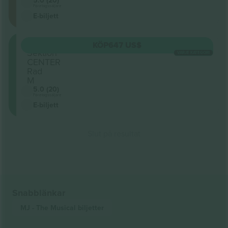
5.0 (20)
Företagssäljare
E-biljett
ORCH
KÖP
647 US$
Sektion
VARJE KATEGORI
CENTER
Rad
M
5.0 (20)
Företagssäljare
E-biljett
Slut på resultat
Snabblänkar
MJ - The Musical
biljetter