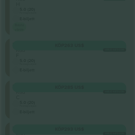
H
5.0 (20)
Företagssäljare
E-biljett
Bästa
värde
FMEZZ
KÖP
263 US$
Rad
VARJE KATEGORI
F
5.0 (20)
Företagssäljare
E-biljett
FMEZZ
KÖP
285 US$
Rad
VARJE KATEGORI
C
5.0 (20)
Företagssäljare
E-biljett
FMEZZ
KÖP
293 US$
Rad
VARJE KATEGORI