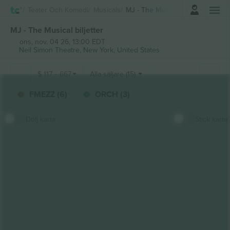
Logga in
Teater Och Komedi
Musicals
MJ - The Musical
MJ - The Musical biljetter
ons, nov. 04 26, 13:00 EDT
Neil Simon Theatre,
New York, United States
$
117
-
667
Alla säljare (15)
FMEZZ (6)
ORCH (3)
Dölj karta
Stick karta