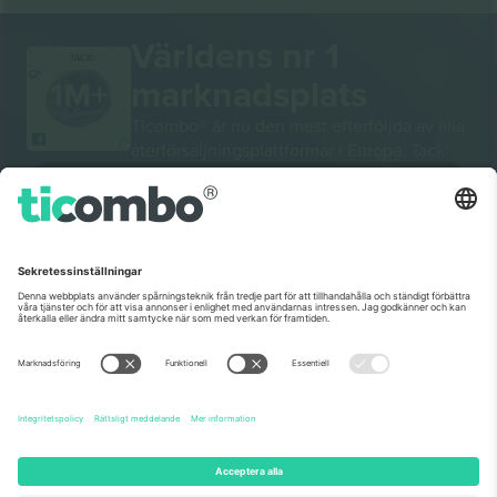
Världens nr 1
TACK!
marknadsplats
Ticombo® är nu den mest efterföljda av alla
återförsäljningsplattformar i Europa. Tack!
BÖRJA SÄLJA
Seal of Excellence av EU-
kommissionen
Ticombo GmbH (moderbolag) är uppmärksammat i
Horizon 2020, EU:s forsknings- och innovationsprogram,
för sitt förslag nr 782393.