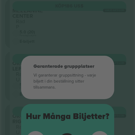
Sektion
KÖP
186 US$
MEZZANINE
VARJE KATEGORI
CENTER
Rad
P
5.0 (20)
Företagssäljare
E-biljett
Sektion
KÖP
186 US$
ORCHESTRA
VARJE KATEGORI
Garanterade gruppplatser
LEFT
Rad
Vi garanterar gruppsittning ‑ varje
U
biljett i din beställning sitter
5.0 (20)
tillsammans.
Företagssäljare
E-biljett
Sektion
KÖP
186 US$
Hur Många Biljetter?
ORCHESTRA
VARJE KATEGORI
RIGHT
Rad
U