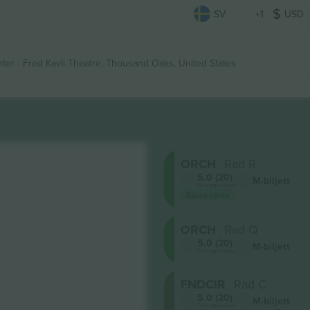
SV
+1
USD
er - Fred Kavli Theatre,
Thousand Oaks, United States
ORCH
Rad R
5.0 (20)
M-biljett
Företagssäljare
Bästa värde
ORCH
Rad Q
5.0 (20)
M-biljett
Företagssäljare
FNDCIR
Rad C
5.0 (20)
M-biljett
Företagssäljare