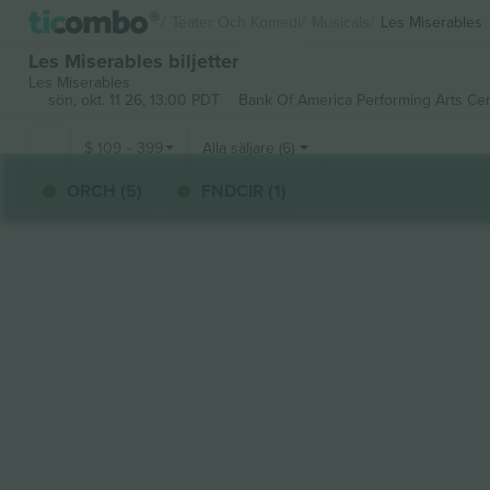
Teater Och Komedi
Musicals
Les Miserables
Les Miserables biljetter
Les Miserables
sön, okt. 11 26, 13:00 PDT
Bank Of America Performing Arts Cent
$
109
-
399
Alla säljare (6)
ORCH (5)
FNDCIR (1)