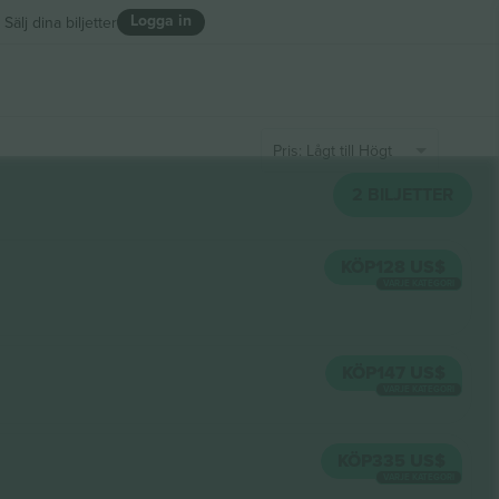
Logga in
Sälj dina biljetter
Pris: Lågt till Högt
2
BILJETTER
KÖP
128 US$
VARJE KATEGORI
KÖP
147 US$
VARJE KATEGORI
KÖP
335 US$
VARJE KATEGORI