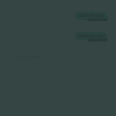
KÖP
335 US$
VARJE KATEGORI
KÖP
380 US$
VARJE KATEGORI
Slut på resultat