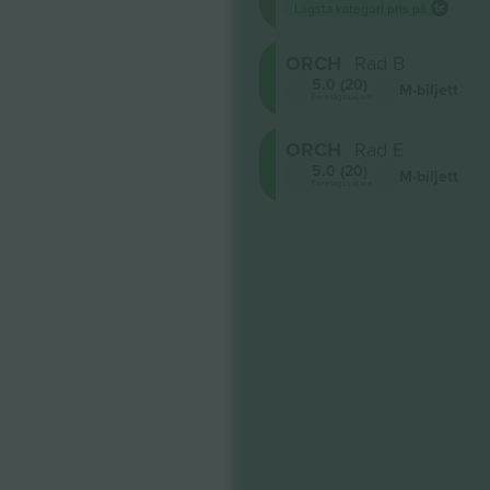
Lägsta kategori pris på
ORCH
Rad B
5.0 (20)
M-biljett
Företagssäljare
ORCH
Rad E
5.0 (20)
M-biljett
Företagssäljare