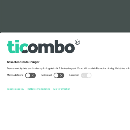
Förklaring
Snabblänkar