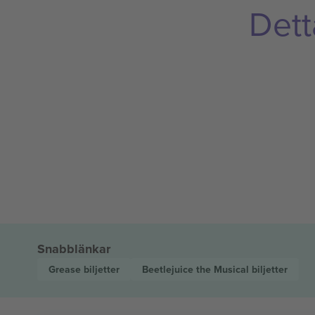
Dett
Snabblänkar
Grease
biljetter
Beetlejuice the Musical
biljetter