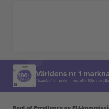
TACK!
Världens nr 1 markn
Ticombo® är nu den mest efterföljda av alla 
Seal of Excellence av EU-kommiss