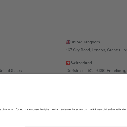
United Kingdom
167 City Road, London, Greater L
Switzerland
United States
Dorfstrasse 52a, 6390 Engelberg, 
United Arab Emirates
ulgaria
UAE Dubai Silicon Oasis, DDP Buil
 Ciudad de México, CDMX, Mexico
oende på plats, evenemang och/eller domän. För detaljer, se specifik eve