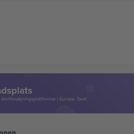
adsplats
återförsäljningsplattformar i Europa. Tack!
ionen