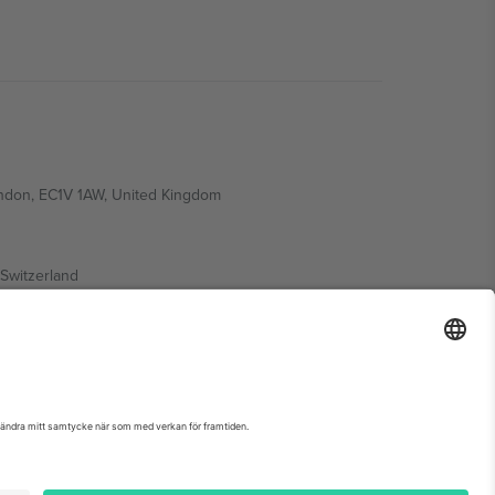
ondon, EC1V 1AW, United Kingdom
Switzerland
ding A1, Office 302, Dubai, United Arab Emirates
nemangssida, avtryck och villkor.,
Leverantörens namn