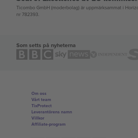
Ticombo GmbH (moderbolag) är uppmärksammat i Horizon 2
nr 782393.
Som setts på nyheterna
Om oss
Vårt team
TixProtect
Leverantörens namn
Villkor
Affiliate-program