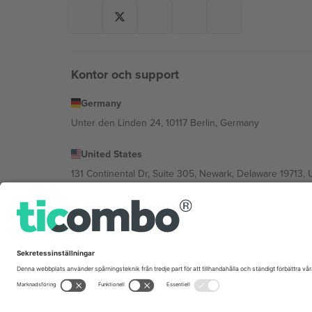
Kontor och support
Germany
Unter den Linden 24, 10117 Berlin, Germany
United States
131 Continental Dr, Suite 305, Newark, Delaware 19713, 
Bulgaria
Regus Sofia City West, bul Totleben 53-55, 1606 Sofia, B
Mexico
Av Chapultepec 360, Roma Norte, Cuauhtémoc, 06700
Plattformsleverantörens juridiska enhet kan variera ber