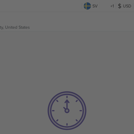
SV
+1
USD
ity, United States