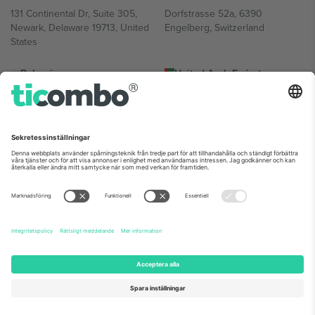
131 Continental Dr, Suite 305,
Dorfstrasse 52a, 6390
Newark, Delaware 19713, United
Engelberg, Switzerland
States
Bulgaria
United Arab Emirates
Regus Sofia City West, bul
UAE Dubai Silicon Oasis, DDP
Totleben 53-55, 1606 Sofia,
Building A1, Office 302, Dubai,
Bulgaria
United Arab Emirates
Mexico
Av Chapultepec 360, Roma
Norte, Cuauhtémoc, 06700
Ciudad de México, CDMX,
Mexico
Plattformsleverantörens juridiska enhet kan variera beroende på
plats, evenemang och/eller domän. För detaljer, se specifik
evenemangssida, avtryck och villkor.,
Leverantörens namn
och
Villkor.
© 2026 Ticombo. Alla rättigheter förbehållna.