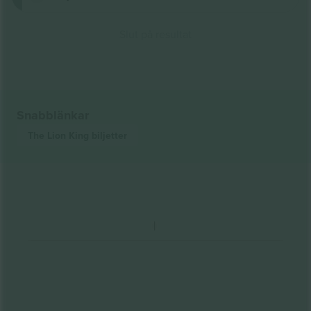
Slut på resultat
Snabblänkar
The Lion King
biljetter