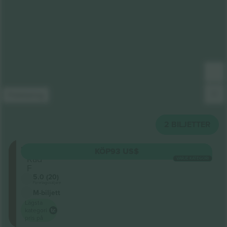
Förklaring
2
BILJETTER
BALCR
KÖP
93 US$
Rad
VARJE KATEGORI
F
5.0 (20)
Företagssäljare
M-biljett
Lägsta
kategori
pris på