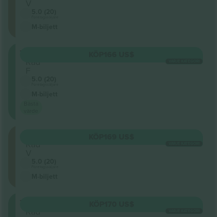
V
5.0 (20)
Företagssäljare
M-biljett
TIERR
KÖP
166 US$
Rad
VARJE KATEGORI
F
5.0 (20)
Företagssäljare
M-biljett
Bästa
värde
ORCHR
KÖP
169 US$
Rad
VARJE KATEGORI
V
5.0 (20)
Företagssäljare
M-biljett
TIERR
KÖP
170 US$
Rad
VARJE KATEGORI