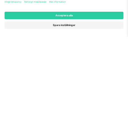
Seal of Excellence av EU-
kommissionen
Ticombo GmbH (moderbolag) är uppmärksammat i
Horizon 2020, EU:s forsknings- och innovationsprogram,
för sitt förslag nr 782393.