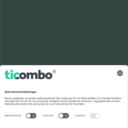
Världens nr 1
TACK!
marknadsplats
Ticombo® är nu den mest efterföljda av alla
återförsäljningsplattformar i Europa. Tack!
BÖRJA SÄLJA