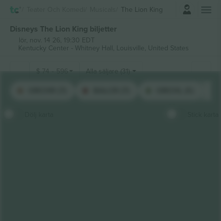
Logga in
Teater Och Komedi
Musicals
The Lion King
Disneys The Lion King biljetter
lör, nov. 14 26, 19:30 EDT
Kentucky Center - Whitney Hall,
Louisville, United States
$
74
-
596
Alla säljare (31)
ORCHR (7)
BALCR (7)
ORCHL (5)
Dölj karta
Stick karta