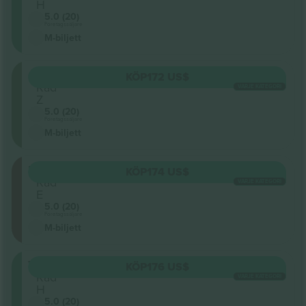
H
5.0 (20)
Företagssäljare
M-biljett
ORCHL
KÖP
172 US$
Rad
VARJE KATEGORI
Z
5.0 (20)
Företagssäljare
M-biljett
BALCR
KÖP
174 US$
Rad
VARJE KATEGORI
E
5.0 (20)
Företagssäljare
M-biljett
TIERR
KÖP
176 US$
Rad
VARJE KATEGORI
H
5.0 (20)