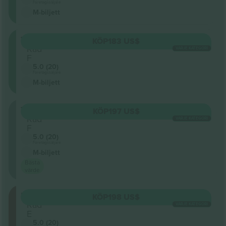
Företagssäljare
M-biljett
TIERR
KÖP
183 US$
Rad
VARJE KATEGORI
F
5.0 (20)
Företagssäljare
M-biljett
TIERL
KÖP
197 US$
Rad
VARJE KATEGORI
F
5.0 (20)
Företagssäljare
M-biljett
Bästa
värde
BALCR
KÖP
198 US$
Rad
VARJE KATEGORI
E
5.0 (20)