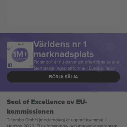
Världens nr 1
TACK!
marknadsplats
Ticombo® är nu den mest efterföljda av alla
återförsäljningsplattformar i Europa. Tack!
BÖRJA SÄLJA
Seal of Excellence av EU-
kommissionen
Ticombo GmbH (moderbolag) är uppmärksammat i
Horizon 2020, EU:s forsknings- och innovationsprogram,