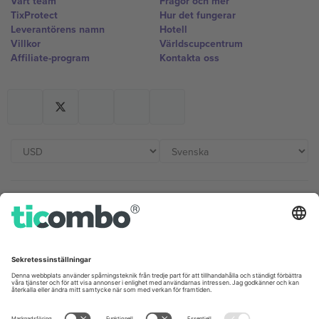
Vårt team
Frågor och mer
TixProtect
Hur det fungerar
Leverantörens namn
Hotell
Villkor
Världscupcentrum
Affiliate-program
Kontakta oss
Kontor och support
Germany
United Kingdom
Unter den Linden 24, 10117
167 City Road, London, Greater
Berlin, Germany
London, EC1V 1AW, United
Kingdom
United States
Switzerland