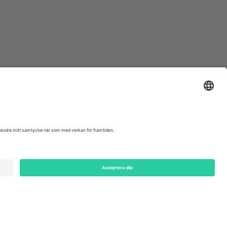
ondon, EC1V 1AW, United Kingdom
Switzerland