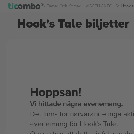
Teater Och Komedi
MISCELLANEOUS
Hook's 
Hook's Tale biljetter
Hoppsan!
Vi hittade några evenemang.
Det finns för närvarande inga akt
evenemang för Hook's Tale.
Om du tror att detta är fel kan du l