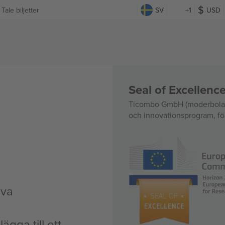
Tale biljetter
SV
+1
USD
Seal of Excellen
Ticombo GmbH (moderbolag)
och innovationsprogram, för
iva
ägga till ett