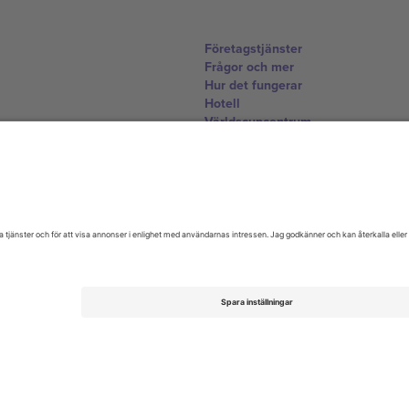
Företagstjänster
Frågor och mer
Hur det fungerar
Hotell
Världscupcentrum
Kontakta oss
United Kingdom
167 City Road, London, Greater L
Switzerland
United States
Dorfstrasse 52a, 6390 Engelberg, 