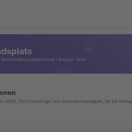
adsplats
återförsäljningsplattformar i Europa. Tack!
ionen
020, EU:s forsknings- och innovationsprogram, för sitt försla