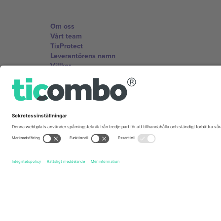
Om oss
Vårt team
TixProtect
Leverantörens namn
Villkor
Affiliate-program
Kontor och support
Germany
Unter den Linden 24, 10117 Berlin, Germany
United States
131 Continental Dr, Suite 305, Newark, Delaware 19713, 