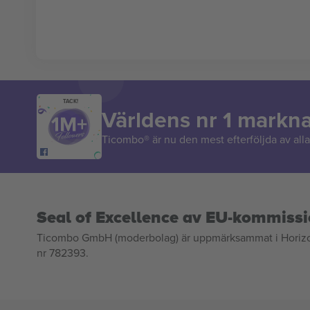
TACK!
Världens nr 1 markn
Ticombo® är nu den mest efterföljda av alla 
Seal of Excellence av EU-kommiss
Ticombo GmbH (moderbolag) är uppmärksammat i Horizon 2
nr 782393.