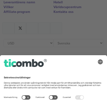
Leverantörens namn
Hotell
Villkor
Världscupcentrum
Affiliate-program
Kontakta oss
Kontor och support
Germany
United Kingdom
Unter den Linden 24, 10117
167 City Road, London, Greater
Berlin, Germany
London, EC1V 1AW, United
Kingdom
United States
Switzerland
131 Continental Dr, Suite 305,
Dorfstrasse 52a, 6390