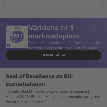
Världens nr 1
TACK!
marknadsplats
Ticombo® är nu den mest efterföljda av alla
återförsäljningsplattformar i Europa. Tack!
BÖRJA SÄLJA
Seal of Excellence av EU-
kommissionen
Ticombo GmbH (moderbolag) är uppmärksammat i
Horizon 2020, EU:s forsknings- och innovationsprogram,
för sitt förslag nr 782393.