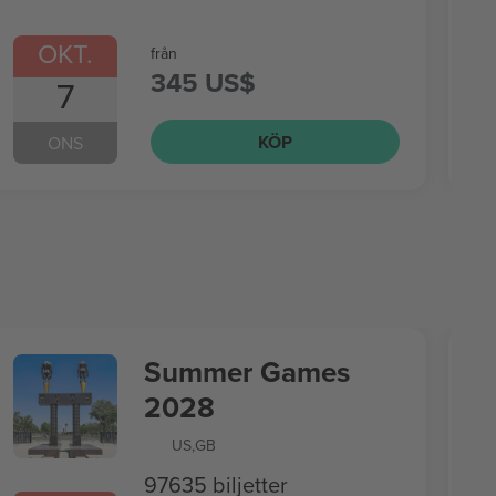
OKT.
från
345 US$
7
KÖP
ONS
Summer Games
2028
US
,
GB
97635 biljetter