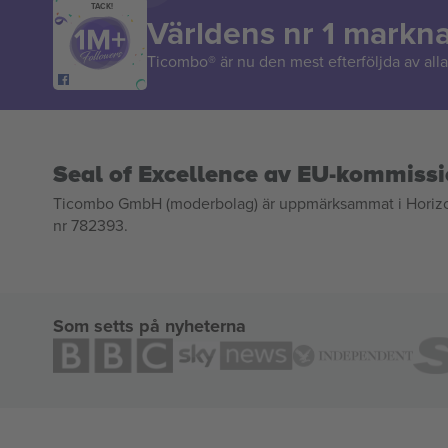
TACK!
Världens nr 1 markn
Ticombo® är nu den mest efterföljda av alla 
Seal of Excellence av EU-kommiss
Ticombo GmbH (moderbolag) är uppmärksammat i Horizon 2
nr 782393.
Som setts på nyheterna