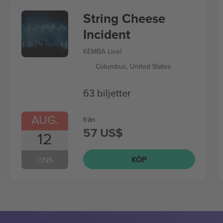
String Cheese
Incident
KEMBA Live!
Columbus, United States
63 biljetter
AUG.
från
57 US$
12
KÖP
ONS