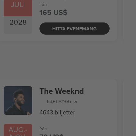
JULI
från
165 US$
2028
HITTA EVENEMANG
The Weeknd
ES
,
PT
,
MY
+9 mer
4643 biljetter
AUG.
-
från