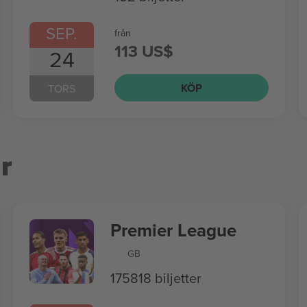
SEP.
från
113 US$
24
KÖP
TORS
r
Premier League
GB
175818 biljetter