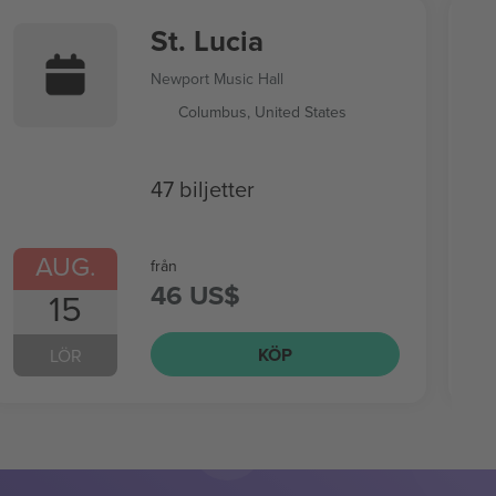
St. Lucia
Newport Music Hall
Columbus, United States
47 biljetter
AUG.
från
46 US$
15
KÖP
LÖR