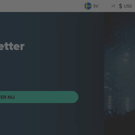
SV
+1
USD
etter
TER NU