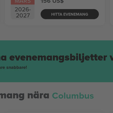
MARS
156 US$
2026
-
2027
HITTA EVENEMANG
na evenemangsbiljetter 
pare snabbare!
Columbus
mang nära