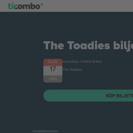
The Toadies
bilj
AUG.
Columbus, United States
17
The Toadies
MÅN
KÖP BILJET