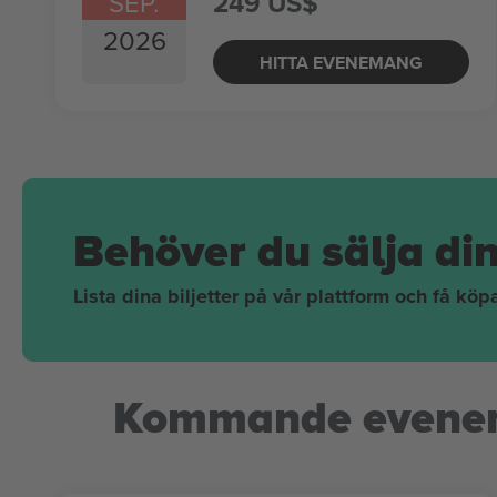
SEP.
249 US$
2026
HITTA EVENEMANG
Behöver du sälja di
Lista dina biljetter på vår plattform och få kö
Kommande evene