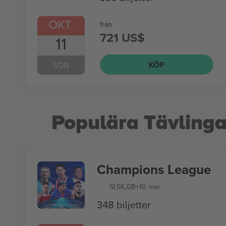
OKT.
från
721 US$
11
KÖP
SÖN
Populära Tävlinga
Champions League
SI
,
SK
,
GB
+10 mer
348 biljetter