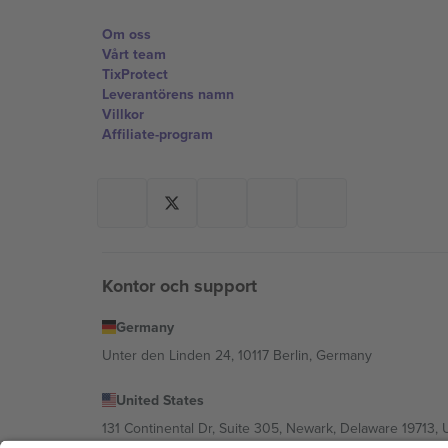
Om oss
Vårt team
TixProtect
Leverantörens namn
Villkor
Affiliate-program
Kontor och support
Germany
Unter den Linden 24, 10117 Berlin, Germany
United States
131 Continental Dr, Suite 305, Newark, Delaware 19713, 