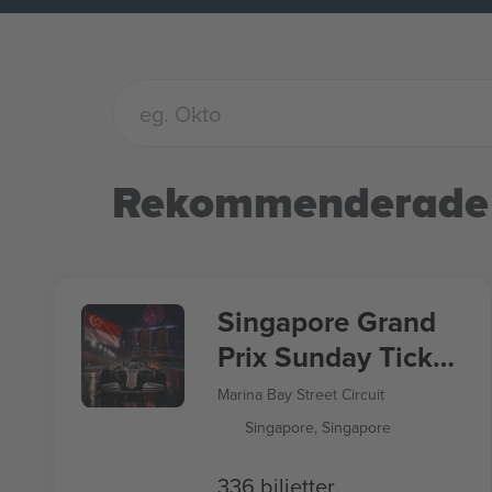
Rekommenderade
Singapore Grand
Prix Sunday Ticket
Formula 1
Marina Bay Street Circuit
Singapore, Singapore
336 biljetter