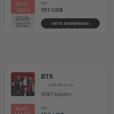
AUG.
-
från
MAJ
101 US$
2026
-
2027
HITTA EVENEMANG
BTS
CL
,
BR
,
AR
+12 mer
10167 biljetter
AUG.
-
från