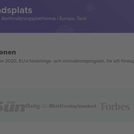
adsplats
återförsäljningsplattformar i Europa. Tack!
ionen
020, EU:s forsknings- och innovationsprogram, för sitt försla