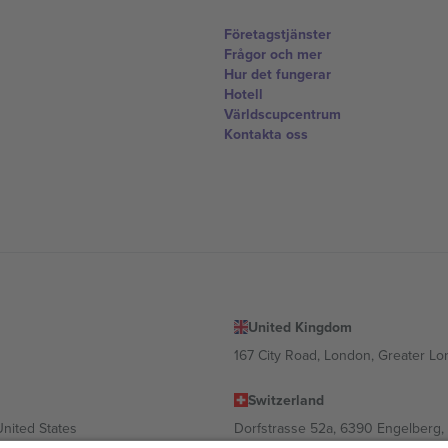
Företagstjänster
Frågor och mer
Hur det fungerar
Hotell
Världscupcentrum
Kontakta oss
United Kingdom
167 City Road, London, Greater L
Switzerland
United States
Dorfstrasse 52a, 6390 Engelberg, 