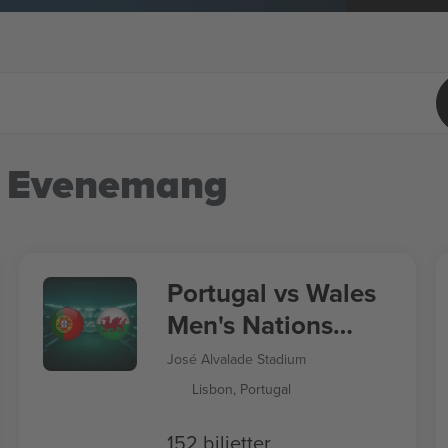
 Evenemang
Portugal vs Wales
Men's Nations
League
José Alvalade Stadium
Lisbon, Portugal
152 biljetter