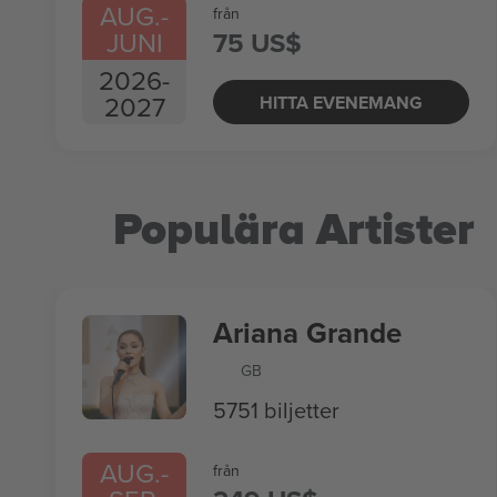
AUG.
-
från
JUNI
75 US$
2026
-
2027
HITTA EVENEMANG
Populära Artister
Ariana Grande
GB
5751 biljetter
AUG.
-
från