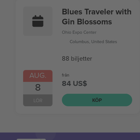
Blues Traveler with
Gin Blossoms
Ohio Expo Center
Columbus, United States
88 biljetter
AUG.
från
84 US$
8
KÖP
LÖR