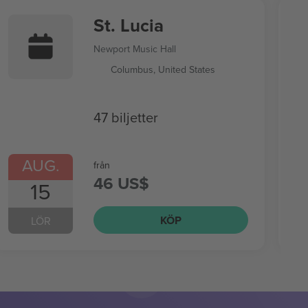
St. Lucia
Newport Music Hall
Columbus, United States
47 biljetter
AUG.
från
46 US$
15
KÖP
LÖR