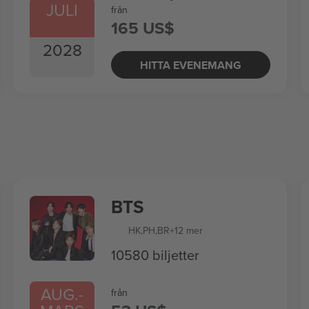
JULI
från
165 US$
2028
HITTA EVENEMANG
BTS
HK
,
PH
,
BR
+12 mer
10580 biljetter
AUG.
-
från