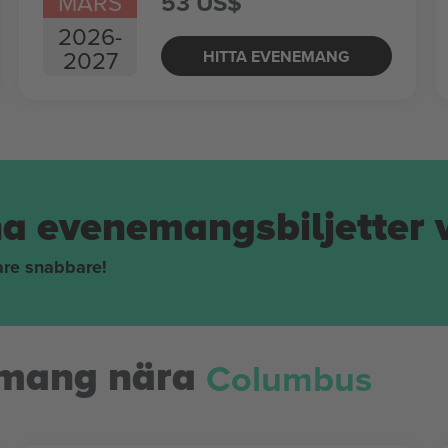
MARS
53 US$
2026
-
2027
HITTA EVENEMANG
na evenemangsbiljetter 
pare snabbare!
Columbus
mang nära