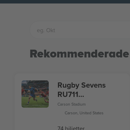
Rekommenderade
Rugby Sevens
RU711
Sommarspelen
Carson Stadium
2028
Carson, United States
74 biljetter