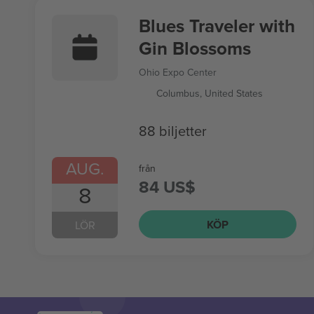
Blues Traveler with
Gin Blossoms
Ohio Expo Center
Columbus, United States
88 biljetter
AUG.
från
84 US$
8
KÖP
LÖR