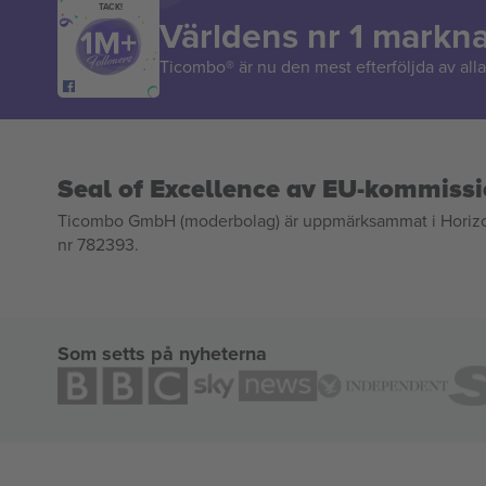
TACK!
Världens nr 1 markn
Ticombo® är nu den mest efterföljda av alla 
Seal of Excellence av EU-kommiss
Ticombo GmbH (moderbolag) är uppmärksammat i Horizon 2
nr 782393.
Som setts på nyheterna