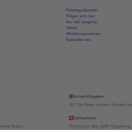
Företagstjänster
Frågor och mer
Hur det fungerar
Hotell
Världscupcentrum
Kontakta oss
United Kingdom
167 City Road, London, Greater L
Switzerland
United States
Dorfstrasse 52a, 6390 Engelberg, 