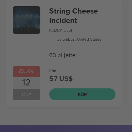
String Cheese
Incident
KEMBA Live!
Columbus, United States
63 biljetter
AUG.
från
57 US$
12
KÖP
ONS