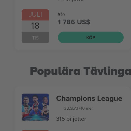
JULI
från
1 786 US$
18
KÖP
TIS
Populära Tävlinga
Champions League
GB
,
SI
,
AT
+10 mer
316 biljetter