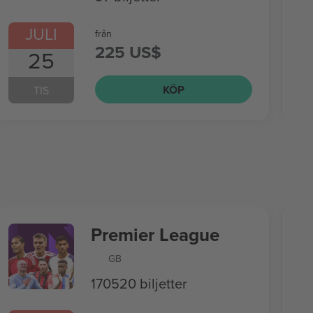
JULI
från
225 US$
25
KÖP
TIS
Premier League
GB
170520 biljetter