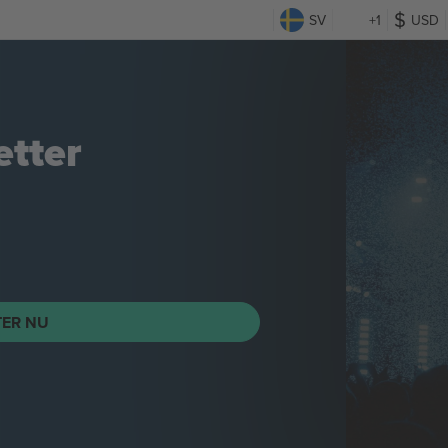
SV
+1
USD
etter
TER NU