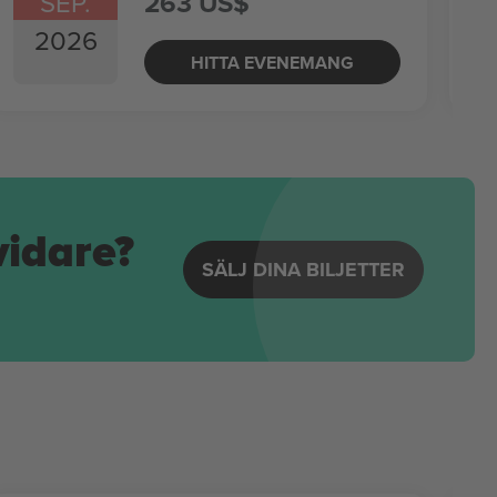
SEP.
263 US$
2026
HITTA EVENEMANG
vidare?
SÄLJ DINA BILJETTER