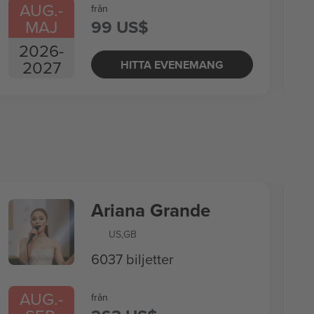
AUG.
-
från
MAJ
99 US$
2026
-
2027
HITTA EVENEMANG
Ariana Grande
US
,
GB
6037 biljetter
AUG.
-
från