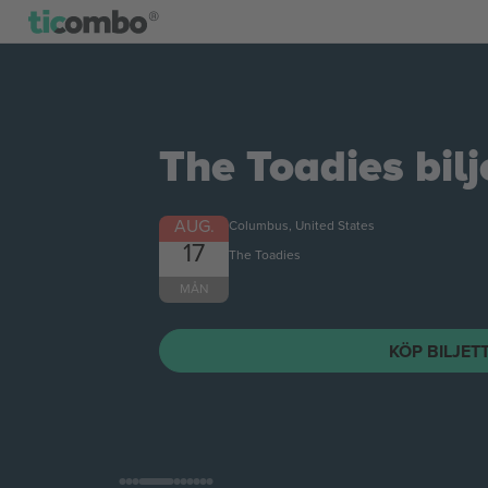
The Toadies
bilj
AUG.
Columbus, United States
17
The Toadies
MÅN
KÖP BILJET