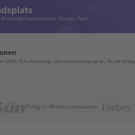
adsplats
återförsäljningsplattformar i Europa. Tack!
ionen
020, EU:s forsknings- och innovationsprogram, för sitt försla