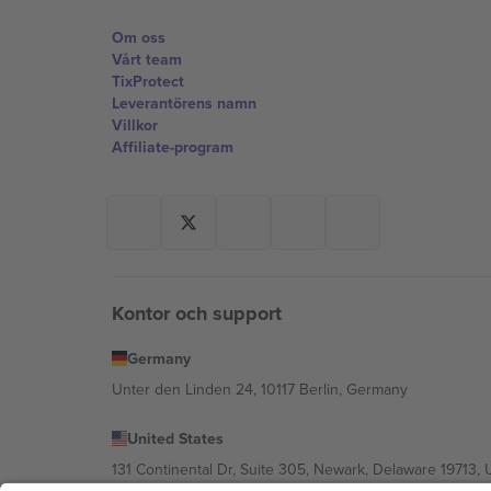
Om oss
Vårt team
TixProtect
Leverantörens namn
Villkor
Affiliate-program
Kontor och support
Germany
Unter den Linden 24, 10117 Berlin, Germany
United States
131 Continental Dr, Suite 305, Newark, Delaware 19713, 