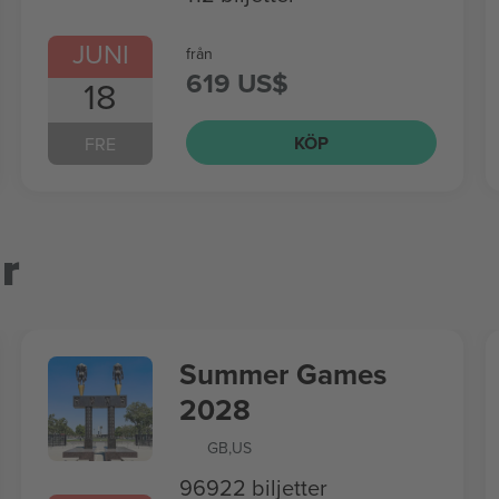
JUNI
från
619 US$
18
KÖP
FRE
r
Summer Games
2028
GB
,
US
96922 biljetter