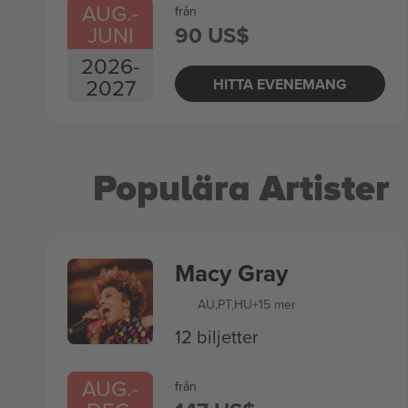
AUG.
-
från
JUNI
90 US$
2026
-
2027
HITTA EVENEMANG
Populära Artister
Macy Gray
AU
,
PT
,
HU
+15 mer
12 biljetter
AUG.
-
från