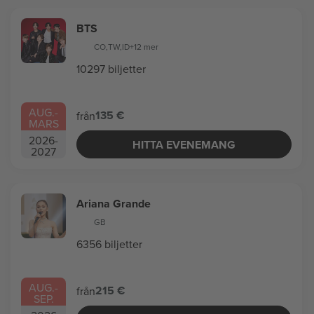
BTS
CO
,
TW
,
ID
+12 mer
10297 biljetter
AUG.
-
135 €
från
MARS
2026
-
HITTA EVENEMANG
2027
Ariana Grande
GB
6356 biljetter
AUG.
-
215 €
från
SEP.