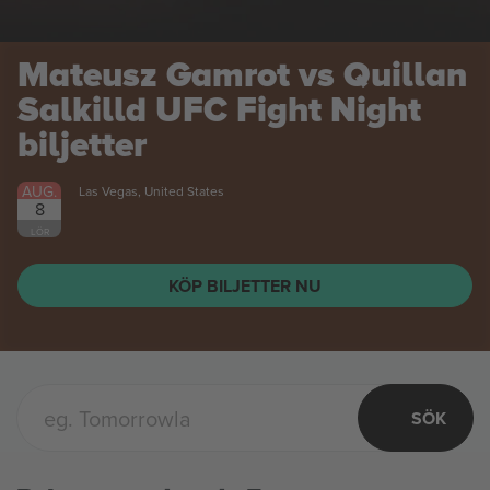
Mateusz Gamrot vs Quillan
Salkilld UFC Fight Night
biljetter
AUG.
Las Vegas, United States
8
LÖR
KÖP BILJETTER NU
SÖK