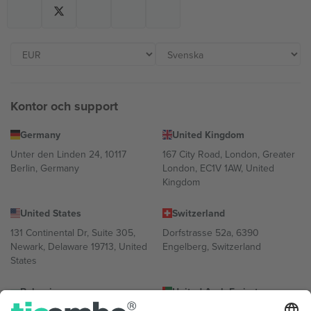
Kontor och support
Germany
United Kingdom
Unter den Linden 24, 10117
167 City Road, London, Greater
Berlin, Germany
London, EC1V 1AW, United
Kingdom
United States
Switzerland
131 Continental Dr, Suite 305,
Dorfstrasse 52a, 6390
Newark, Delaware 19713, United
Engelberg, Switzerland
States
Bulgaria
United Arab Emirates