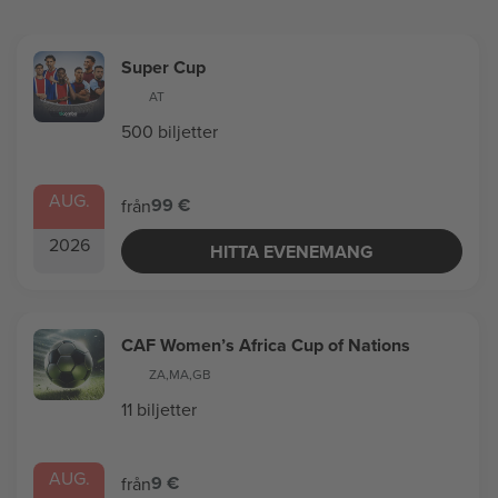
Super Cup
AT
500 biljetter
AUG.
99 €
från
2026
HITTA EVENEMANG
CAF Women’s Africa Cup of Nations
ZA
,
MA
,
GB
11 biljetter
AUG.
9 €
från