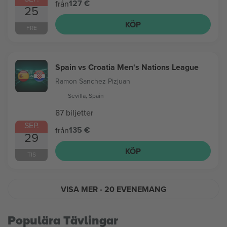
127 €
från
25
KÖP
FRE
Spain vs Croatia Men's Nations League
Ramon Sanchez Pizjuan
Sevilla, Spain
87 biljetter
SEP.
135 €
från
29
KÖP
TIS
VISA MER
- 20 EVENEMANG
Populära Tävlingar