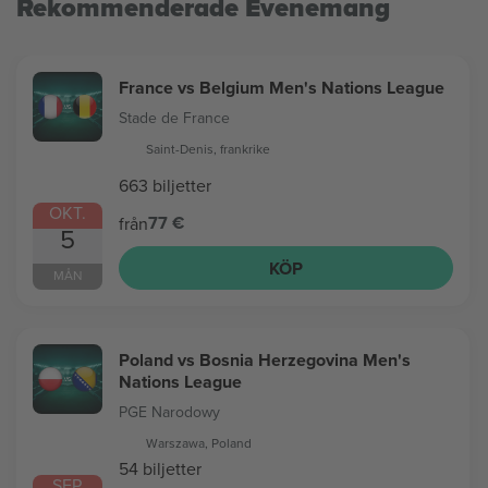
Rekommenderade Evenemang
France vs Belgium Men's Nations League
Stade de France
Saint-Denis, frankrike
663 biljetter
OKT.
77 €
från
5
KÖP
MÅN
Poland vs Bosnia Herzegovina Men's
Nations League
PGE Narodowy
Warszawa, Poland
54 biljetter
SEP.