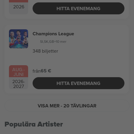
2026
HITTA EVENEMANG
Champions League
SI
,
SK
,
GB
+10 mer
348 biljetter
AUG.
-
65 €
från
JUNI
2026
-
HITTA EVENEMANG
2027
VISA MER
- 20 TÄVLINGAR
Populära Artister