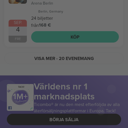
Arena Berlin
Berlin, Germany
24 biljetter
SEP.
168 €
från
4
KÖP
FRE
VISA MER
- 20 EVENEMANG
Världens nr 1
TACK!
marknadsplats
Ticombo® är nu den mest efterföljda av alla
återförsäljningsplattformar i Europa. Tack!
BÖRJA SÄLJA