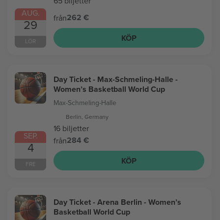
65 biljetter
AUG.
262 €
från
29
KÖP
LÖR
Day Ticket - Max-Schmeling-Halle -
Women’s Basketball World Cup
Max-Schmeling-Halle
Berlin, Germany
16 biljetter
SEP.
284 €
från
4
KÖP
FRE
Day Ticket - Arena Berlin - Women’s
Basketball World Cup