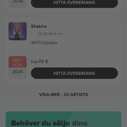
2026
HITTA EVENEMANG
Shakira
ES
,
AE
,
QA
+2 mer
4473 biljetter
SEP.
-
72 €
från
NOV.
2026
HITTA EVENEMANG
VISA MER
- 20 ARTISTS
Behöver du sälja dina