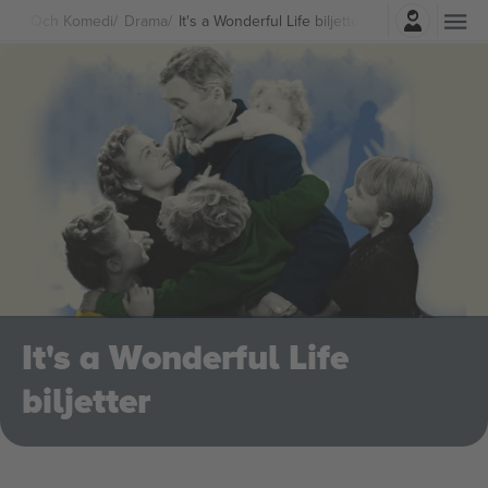
Logga in
ater Och Komedi
Drama
It's a Wonderful Life biljetter
It's a Wonderful Life
biljetter