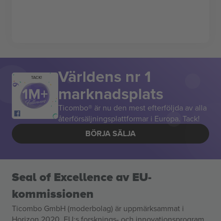
Världens nr 1
TACK!
marknadsplats
Ticombo® är nu den mest efterföljda av alla
återförsäljningsplattformar i Europa. Tack!
BÖRJA SÄLJA
Seal of Excellence av EU-
kommissionen
Ticombo GmbH (moderbolag) är uppmärksammat i
Horizon 2020, EU:s forsknings- och innovationsprogram,