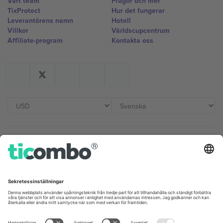
Vårt team
Frågor och mer
TixProtect
Hur det fungerar
Leverantörens namn
Hotell
Villkor
Världscupcentrum
Affiliate-program
Kontakta oss
Kontor och support
Germany
United Kingdom
Unter den Linden 24, 10117
167 City Road, London, Greater
Berlin, Germany
London, EC1V 1AW, United
Kingdom
United States
Switzerland