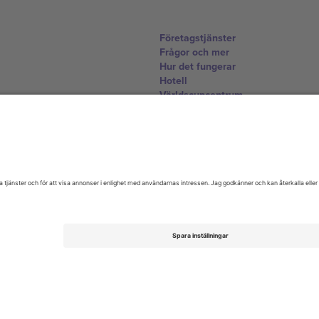
Företagstjänster
Frågor och mer
Hur det fungerar
Hotell
Världscupcentrum
Kontakta oss
United Kingdom
167 City Road, London, Greater L
Switzerland
United States
Dorfstrasse 52a, 6390 Engelberg, 