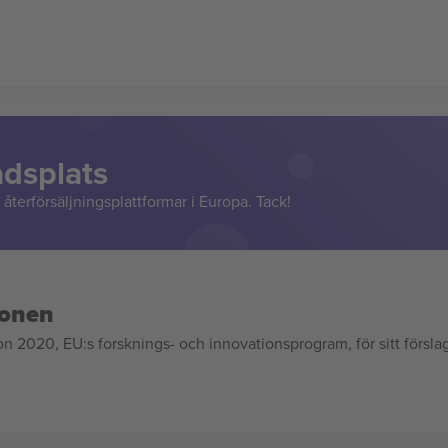
adsplats
återförsäljningsplattformar i Europa. Tack!
ionen
020, EU:s forsknings- och innovationsprogram, för sitt försla