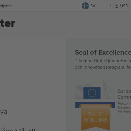
ljetter
SV
+1
USD
ter
Seal of Excellen
Ticombo GmbH (moderbolag)
och innovationsprogram, för
iva
ägga till ett