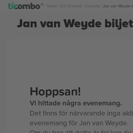
Teater Och Komedi
Comedy
Jan van Weyde bi
Jan van Weyde biljet
Hoppsan!
Vi hittade några evenemang.
Det finns för närvarande inga akt
evenemang för Jan van Weyde.
Om du tror att detta är fel kan du l