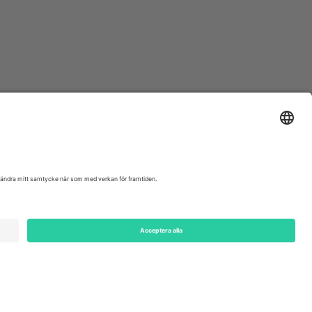
ondon, EC1V 1AW, United Kingdom
Switzerland