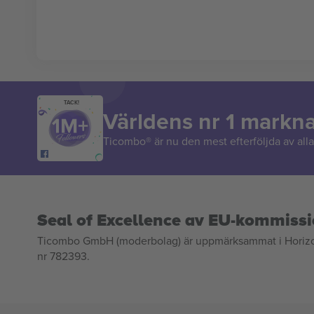
TACK!
Världens nr 1 markn
Ticombo® är nu den mest efterföljda av alla 
Seal of Excellence av EU-kommiss
Ticombo GmbH (moderbolag) är uppmärksammat i Horizon 2
nr 782393.