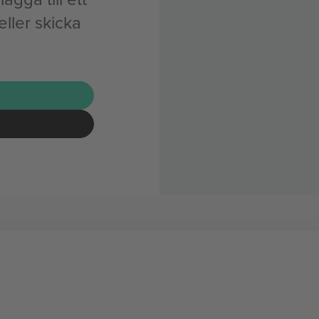
ller skicka
G