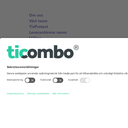
Om oss
Vårt team
TixProtect
Leverantörens namn
Villkor
Affiliate-program
Kontor och support
Germany
Unter den Linden 24, 10117 Berlin, Germany
United States
131 Continental Dr, Suite 305, Newark, Delaware 19713, 