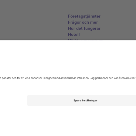
Företagstjänster
Frågor och mer
Hur det fungerar
Hotell
Världscupcentrum
Kontakta oss
United Kingdom
167 City Road, London, Greater L
Switzerland
United States
Dorfstrasse 52a, 6390 Engelberg, 