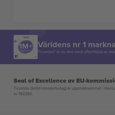
TACK!
Världens nr 1 markn
Ticombo® är nu den mest efterföljda av alla 
Seal of Excellence av EU-kommiss
Ticombo GmbH (moderbolag) är uppmärksammat i Horizon 2
nr 782393.