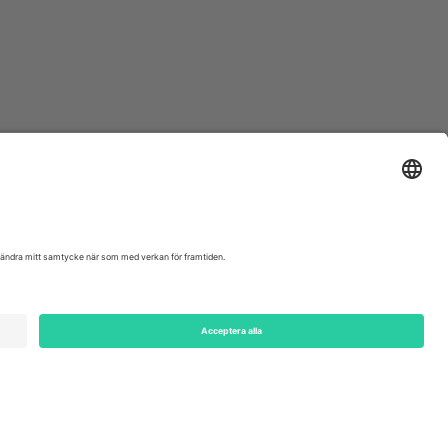
ondon, EC1V 1AW, United Kingdom
Switzerland