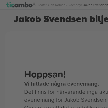
Teater Och Komedi
Comedy
Jakob Svendsen b
Jakob Svendsen bilje
Hoppsan!
Vi hittade några evenemang.
Det finns för närvarande inga akt
evenemang för Jakob Svendsen.
Om du tror att detta är fel kan du l