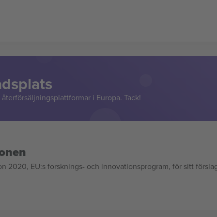
adsplats
återförsäljningsplattformar i Europa. Tack!
ionen
020, EU:s forsknings- och innovationsprogram, för sitt försla