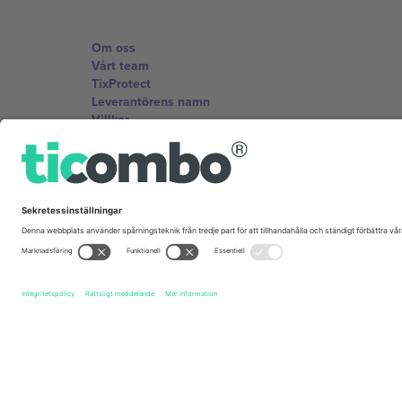
Om oss
Vårt team
TixProtect
Leverantörens namn
Villkor
Affiliate-program
Kontor och support
Germany
Unter den Linden 24, 10117 Berlin, Germany
United States
131 Continental Dr, Suite 305, Newark, Delaware 19713, 