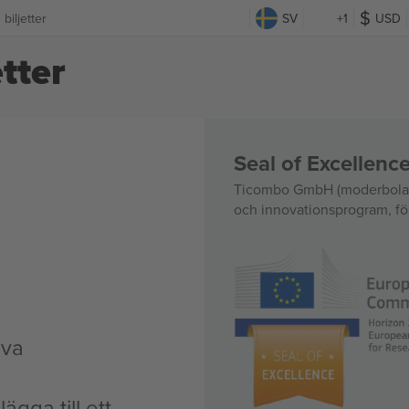
iljetter
SV
+1
USD
tter
Seal of Excellen
Ticombo GmbH (moderbolag)
och innovationsprogram, för
iva
ägga till ett