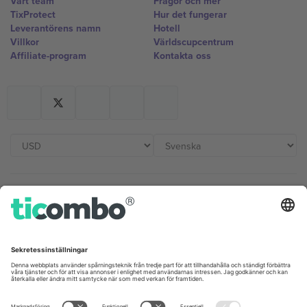
Vårt team
Frågor och mer
TixProtect
Hur det fungerar
Leverantörens namn
Hotell
Villkor
Världscupcentrum
Affiliate-program
Kontakta oss
Kontor och support
Germany
United Kingdom
Unter den Linden 24, 10117
167 City Road, London, Greater
Berlin, Germany
London, EC1V 1AW, United
Kingdom
United States
Switzerland