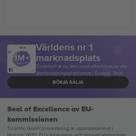
Världens nr 1
TACK!
marknadsplats
Ticombo® är nu den mest efterföljda av alla
återförsäljningsplattformar i Europa. Tack!
BÖRJA SÄLJA
Seal of Excellence av EU-
kommissionen
Ticombo GmbH (moderbolag) är uppmärksammat i
Horizon 2020, EU:s forsknings- och innovationsprogram,