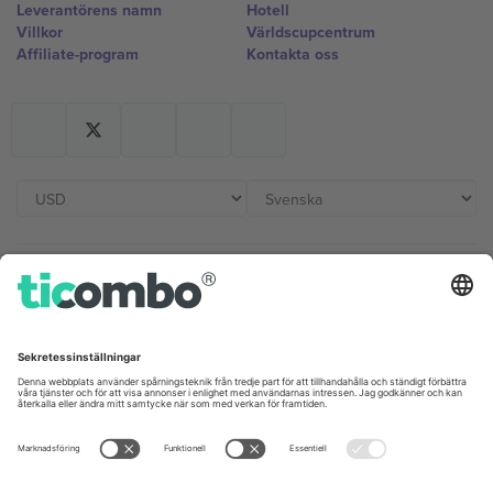
Leverantörens namn
Hotell
Villkor
Världscupcentrum
Affiliate-program
Kontakta oss
Kontor och support
Germany
United Kingdom
Unter den Linden 24, 10117
167 City Road, London, Greater
Berlin, Germany
London, EC1V 1AW, United
Kingdom
United States
Switzerland
131 Continental Dr, Suite 305,
Dorfstrasse 52a, 6390