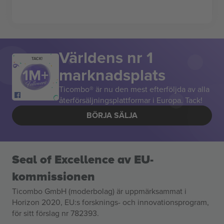
Världens nr 1
TACK!
marknadsplats
Ticombo® är nu den mest efterföljda av alla
återförsäljningsplattformar i Europa. Tack!
BÖRJA SÄLJA
Seal of Excellence av EU-
kommissionen
Ticombo GmbH (moderbolag) är uppmärksammat i
Horizon 2020, EU:s forsknings- och innovationsprogram,
för sitt förslag nr 782393.