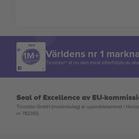
TACK!
Världens nr 1 markn
Ticombo® är nu den mest efterföljda av alla 
Seal of Excellence av EU-kommiss
Ticombo GmbH (moderbolag) är uppmärksammat i Horizon 2
nr 782393.