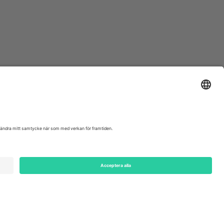
ondon, EC1V 1AW, United Kingdom
Switzerland