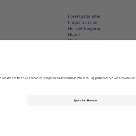
Företagstjänster
Frågor och mer
Hur det fungerar
Hotell
Världscupcentrum
Kontakta oss
United Kingdom
167 City Road, London, Greater L
Switzerland
United States
Dorfstrasse 52a, 6390 Engelberg, 