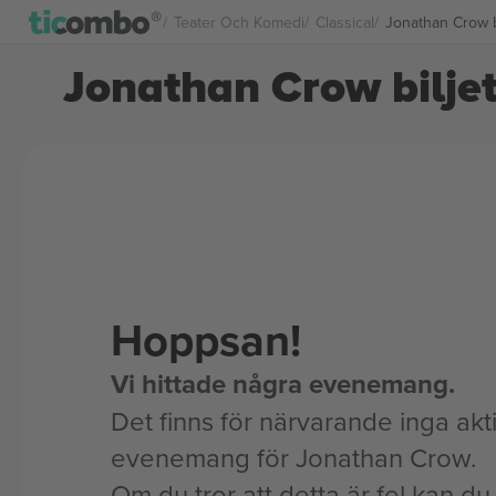
Teater Och Komedi
Classical
Jonathan Crow bi
Jonathan Crow biljet
Hoppsan!
Vi hittade några evenemang.
Det finns för närvarande inga akt
evenemang för Jonathan Crow.
Om du tror att detta är fel kan du l