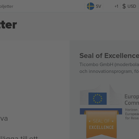
ljetter
SV
+1
USD
ter
Seal of Excellen
Ticombo GmbH (moderbolag)
och innovationsprogram, för
iva
ägga till ett