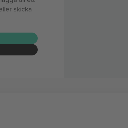
ler skicka
G