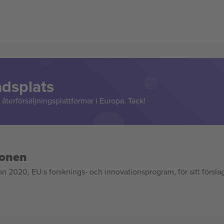
adsplats
återförsäljningsplattformar i Europa. Tack!
ionen
020, EU:s forsknings- och innovationsprogram, för sitt försla