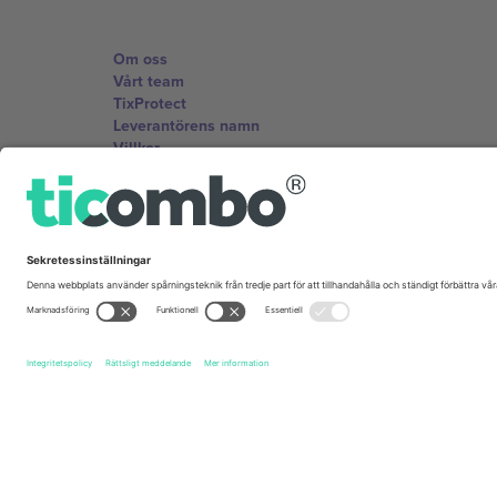
Om oss
Vårt team
TixProtect
Leverantörens namn
Villkor
Affiliate-program
Kontor och support
Germany
Unter den Linden 24, 10117 Berlin, Germany
United States
131 Continental Dr, Suite 305, Newark, Delaware 19713, 