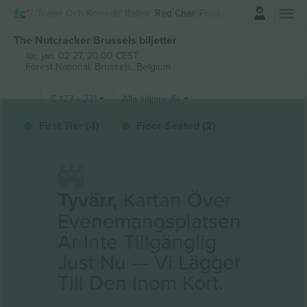
Logga in
Teater Och Komedi
Ballet
Red Chair Productions Presents Th
The Nutcracker Brussels biljetter
lör, jan. 02 27, 20:00 CEST
Forest National,
Brussels, Belgium
€
127
-
221
Alla säljare (6)
First Tier (4)
Floor Seated (2)
Tyvärr,
Kartan Över
Evenemangsplatsen
Är Inte Tillgänglig
Just Nu — Vi Lägger
Till Den Inom Kort.