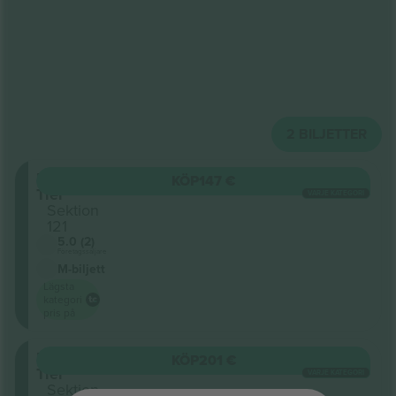
2
BILJETTER
First
KÖP
147 €
Tier
VARJE KATEGORI
Sektion
121
5.0 (2)
Företagssäljare
M-biljett
Lägsta
kategori
pris på
First
KÖP
201 €
Tier
VARJE KATEGORI
Sektion