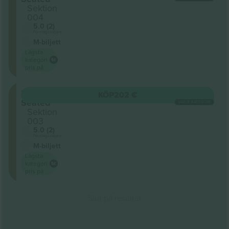
Sektion
004
5.0 (2)
Företagssäljare
M-biljett
Lägsta
kategori
pris på
Floor
KÖP
202 €
Seated
VARJE KATEGORI
Sektion
003
5.0 (2)
Företagssäljare
M-biljett
Lägsta
kategori
pris på
Slut på resultat