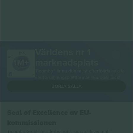
Världens nr 1
TACK!
marknadsplats
Ticombo® är nu den mest efterföljda av alla
återförsäljningsplattformar i Europa. Tack!
BÖRJA SÄLJA
Seal of Excellence av EU-
kommissionen
Ticombo GmbH (moderbolag) är uppmärksammat i