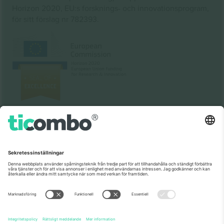
Horizon 2020, EU:s forsknings- och innovationsprogram,
för sitt förslag nr 782393.
Som setts på nyheterna