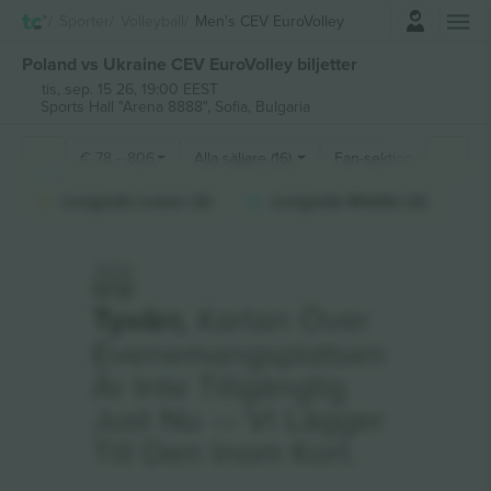
Logga in
Sporter
Volleyball
Men's CEV EuroVolley
Poland vs Ukraine CEV EuroVolley biljetter
tis, sep. 15 26, 19:00 EEST
Sports Hall "Arena 8888",
Sofia, Bulgaria
€
78
-
806
Alla säljare (16)
Fan-sektioner
Longside Lower (2)
Longside Middle (2)
Tyvärr,
Kartan Över
Evenemangsplatsen
Är Inte Tillgänglig
Just Nu — Vi Lägger
Till Den Inom Kort.