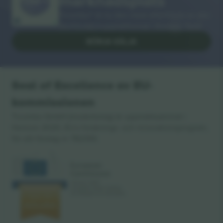
marknadsplats
Ticombo® är nu den mest efterföljda av alla
återförsäljningsplattformar i Europa. Tack!
BÖRJA SÄLJA
Seal of Excellence av EU-
kommissionen
Ticombo GmbH (moderbolag) är uppmärksammat i
Horizon 2020, EU:s forsknings- och innovationsprogram,
för sitt förslag nr 782393.