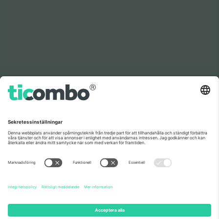
Som setts på nyheterna
Om oss
Företagstjänster
Vårt team
Frågor och mer