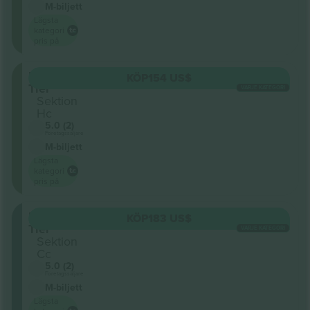
M-biljett
Lägsta
kategori
pris på
Upper
KÖP
154 US$
Tier
VARJE KATEGORI
Sektion
Hc
5.0 (2)
Företagssäljare
M-biljett
Lägsta
kategori
pris på
Lower
KÖP
183 US$
Tier
VARJE KATEGORI
Sektion
Cc
5.0 (2)
Företagssäljare
M-biljett
Lägsta