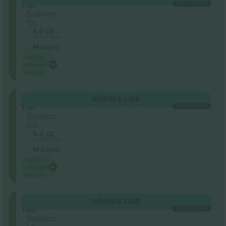
Tier
VARJE KATEGORI
Sektion
Gc
5.0 (2)
Företagssäljare
M-biljett
Lägsta
kategori
pris på
Upper
KÖP
154 US$
Tier
VARJE KATEGORI
Sektion
Gb
5.0 (2)
Företagssäljare
M-biljett
Lägsta
kategori
pris på
Upper
KÖP
154 US$
Tier
VARJE KATEGORI
Sektion