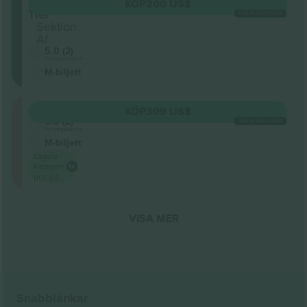
Lower
KÖP
200 US$
Tier
VARJE KATEGORI
Sektion
Af
5.0 (2)
Företagssäljare
M-biljett
Courtside
KÖP
309 US$
5.0 (2)
VARJE KATEGORI
Företagssäljare
M-biljett
Lägsta
kategori
pris på
VISA MER
Snabblänkar