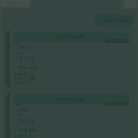
Förklaring
2
BILJETTER
Upper
KÖP
154 US$
Tier
VARJE KATEGORI
Sektion
Eb
5.0 (2)
Företagssäljare
M-biljett
Lägsta
kategori
pris på
Upper
KÖP
154 US$
Tier
VARJE KATEGORI
Sektion
Ee
5.0 (2)
Företagssäljare
M-biljett
Lägsta