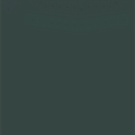
HL
CB
CM
CK
CD
CL
CC
CJ
CE
CI
CF
CG
HM
CH
GB
GM
GC
GL
GD
GK
GE
GJ
GF
GI
GG
GH