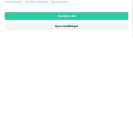
Världens nr 1
TACK!
marknadsplats
Ticombo® är nu den mest efterföljda av alla
återförsäljningsplattformar i Europa. Tack!
BÖRJA SÄLJA
Seal of Excellence av EU-
kommissionen
Ticombo GmbH (moderbolag) är uppmärksammat i
Horizon 2020, EU:s forsknings- och innovationsprogram,
för sitt förslag nr 782393.