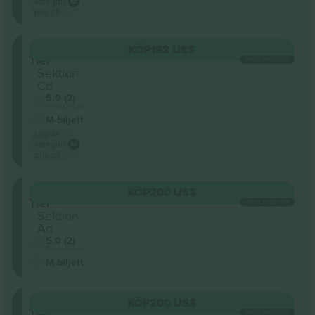
kategori
pris på
Lower
KÖP
183 US$
Tier
VARJE KATEGORI
Sektion
Cd
5.0 (2)
Företagssäljare
M-biljett
Lägsta
kategori
pris på
Lower
KÖP
200 US$
Tier
VARJE KATEGORI
Sektion
Ad
5.0 (2)
Företagssäljare
M-biljett
Lower
KÖP
200 US$
Tier
VARJE KATEGORI