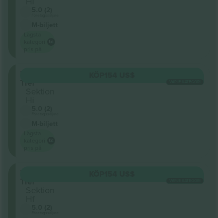
Hl
5.0 (2)
Företagssäljare
M-biljett
Lägsta
kategori
pris på
Upper
KÖP
154 US$
Tier
VARJE KATEGORI
Sektion
Hi
5.0 (2)
Företagssäljare
M-biljett
Lägsta
kategori
pris på
Upper
KÖP
154 US$
Tier
VARJE KATEGORI
Sektion
Hf
5.0 (2)
Företagssäljare