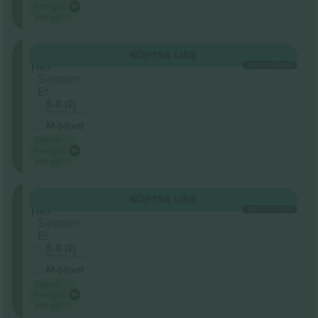
kategori
pris på
Upper
KÖP
154 US$
Tier
VARJE KATEGORI
Sektion
Ef
5.0 (2)
Företagssäljare
M-biljett
Lägsta
kategori
pris på
Upper
KÖP
154 US$
Tier
VARJE KATEGORI
Sektion
Ei
5.0 (2)
Företagssäljare
M-biljett
Lägsta
kategori
pris på