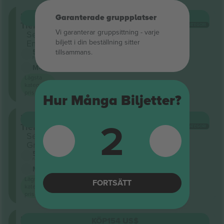
Upper
Garanterade gruppplatser
KÖP
154 US$
Tier
VARJE KATEGORI
Vi garanterar gruppsittning ‑ varje
Sektion
biljett i din beställning sitter
Em
tillsammans.
5.0 (2)
Företagssäljare
M-biljett
Lägsta
kategori
pris på
Hur Många Biljetter?
Upper
2
KÖP
154 US$
Tier
VARJE KATEGORI
Sektion
Gm
5.0 (2)
Företagssäljare
M-biljett
Lägsta
FORTSÄTT
kategori
pris på
Upper
KÖP
154 US$