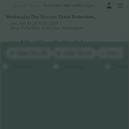
Logga in
Sporter
Tennis
Rotterdam ABN AMRO Open
Wednesday Day Session Ticket Rotterdam ABN AMRO Open biljetter
ons, feb. 10 27, 11:00 CEST
Ahoy Rotterdam,
Rotterdam, Netherlands
$
131
-
1 071
Alla säljare (32)
Upper Tier (12)
Lower Tier (7)
Longside U
Dölj karta
Stick karta
Priser