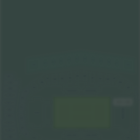
EH
EG
EF
EI
EE
EJ
EK
ED
EL
EC
EM
EB
AH
AG
HB
AF
AI
AE
AJ
AL
AC
AD
AK
AM
AB
HC
AN
AA
HD
LOGES A LINKS
LOGES A RECHTS
DA
FB
HE
DB
BB
309 US$
HF
DC
COURTSIDE
HG
LOGES D
HH
DD
HI
BC
DE
HJ
FC
DF
LOGES C LINKS
LOGES C RECHTS
HK
CA
CN