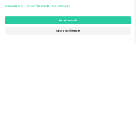
Om oss
Företagstjänster
Vårt team
Frågor och mer
TixProtect
Hur det fungerar
Leverantörens namn
Hotell
Villkor
Världscupcentrum
Affiliate-program
Kontakta oss
Kontor och support
Germany
United Kingdom
Unter den Linden 24, 10117
167 City Road, London, Greater