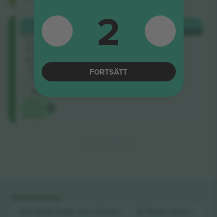
2
Upper
KÖP
340 US$
Sideline
VARJE KATEGORI
Sektion
502
Rad
30
FORTSÄTT
4.9 (65)
Företagssäljare
M-biljett
Lägsta
kategori
pris på
Slut på resultat
Snabblänkar
Springboks Rugby Team
biljetter
All Blacks
biljetter
Ru