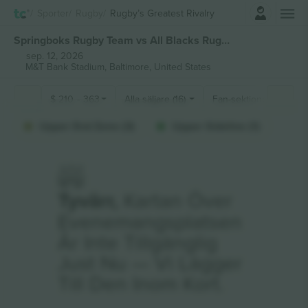
Logga in
Sporter
Rugby
Rugby’s Greatest Rivalry
Springboks Rugby Team vs All Blacks Rugby’s Greatest Rivalry biljetter
sep. 12, 2026
M&T Bank Stadium,
Baltimore, United States
$
210
-
363
Alla säljare (16)
Fan-sektioner
Upper End Zone (3)
Upper Sideline (1)
Tyvärr,
Kartan Över
Evenemangsplatsen
Är Inte Tillgänglig
Just Nu — Vi Lägger
Till Den Inom Kort.