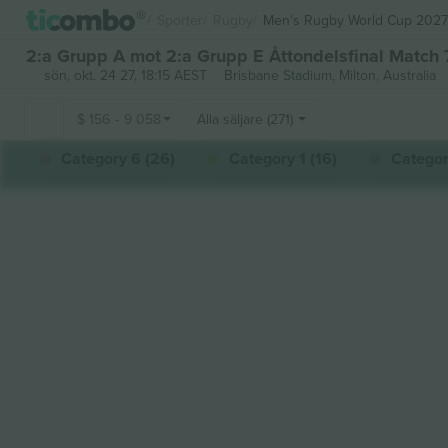
Sporter
Rugby
Men's Rugby World Cup 2027
2:a Grupp A mot 2:a Grupp E Åttondelsfinal Match 7
sön, okt. 24 27, 18:15 AEST
Brisbane Stadium,
Milton, Australia
$
156
-
9 058
Alla säljare (271)
Category 6 (26)
Category 1 (16)
Categor