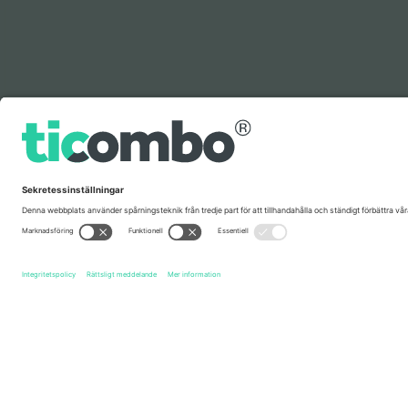
Förklaring
Snabblänkar