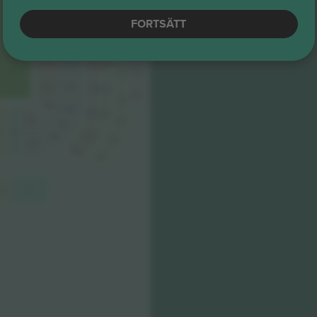
512
512
5.0 (75)
312
312
M-biljett
710
710
Betrodd säljare
FORTSÄTT
311
311
709
709
310
310
510
510
708
708
309
309
509
509
707
707
308
308
508
508
305
706
307
4
304
507
306
705
305
506
704
604
604