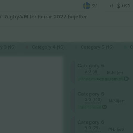
SV
+1
USD
 Rugby-VM för herrar 2027 biljetter
y 3 (16)
Category 4 (16)
Category 5 (16)
C
Category 6
5.0 (3)
M-biljett
Enskild säljare
Lägsta evenemangspris på
Category 6
5.0 (140)
M-biljett
Betrodd säljare
Ticombos val
Category 6
5.0 (29)
M-biljett
Betrodd säljare