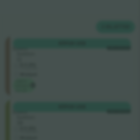
2
BILJETTER
North
KÖP
28 US$
Lower
VARJE KATEGORI
Sektion
12
5.0 (51)
Företagssäljare
M-biljett
Lägsta
kategori
pris på
South
KÖP
28 US$
Lower
VARJE KATEGORI
Sektion
38
5.0 (51)
Företagssäljare
M-biljett