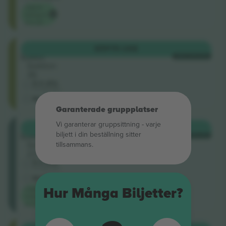
Lägsta
kategori
pris på
South
KÖP
75 US$
Lower
VARJE KATEGORI
Sektion
36
5.0 (51)
Företagssäljare
M-biljett
Garanterade gruppplatser
Vi garanterar gruppsittning ‑ varje
East
KÖP
94 US$
biljett i din beställning sitter
Lower
VARJE KATEGORI
Sektion
tillsammans.
23
5.0 (51)
Företagssäljare
M-biljett
Lägsta
Hur Många Biljetter?
kategori
pris på