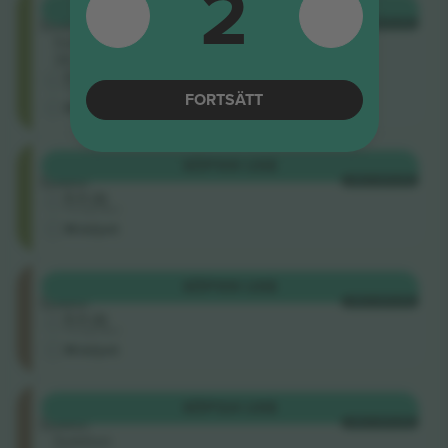
2
South
KÖP
99 US$
Lower
VARJE KATEGORI
Sektion
36
5.0 (2)
Företagssäljare
FORTSÄTT
M-biljett
South
KÖP
109 US$
Lower
VARJE KATEGORI
5.0 (2)
Företagssäljare
M-biljett
North
KÖP
109 US$
Lower
VARJE KATEGORI
5.0 (2)
Företagssäljare
M-biljett
North
KÖP
124 US$
Lower
VARJE KATEGORI
Sektion