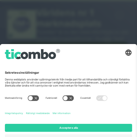
Världens nr 1
TACK!
marknadsplats
Ticombo® är nu den mest efterföljda av alla
återförsäljningsplattformar i Europa. Tack!
BÖRJA SÄLJA
Seal of Excellence av EU-
kommissionen
Ticombo GmbH (moderbolag) är uppmärksammat i
Horizon 2020, EU:s forsknings- och innovationsprogram,
för sitt förslag nr 782393.