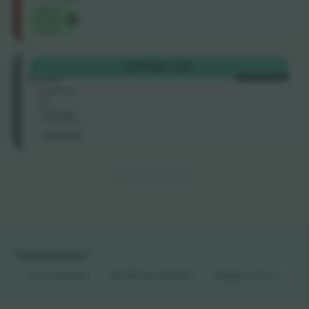
Lägsta
kategori
pris på
East
KÖP
155 US$
Lower
VARJE KATEGORI
Sektion
27
5.0 (2)
Företagssäljare
M-biljett
Slut på resultat
Snabblänkar
Lions
biljetter
All Blacks
biljetter
Rugby’s Greatest Riv