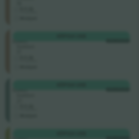
14
5.0 (2)
Företagssäljare
M-biljett
North
KÖP
124 US$
Lower
VARJE KATEGORI
Sektion
17
5.0 (2)
Företagssäljare
M-biljett
East
KÖP
124 US$
Lower
VARJE KATEGORI
Sektion
21
5.0 (2)
Företagssäljare
M-biljett
South
KÖP
124 US$
Lower
VARJE KATEGORI