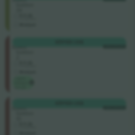
Sektion
34
5.0 (2)
Företagssäljare
M-biljett
West
KÖP
155 US$
Lower
VARJE KATEGORI
Sektion
2
5.0 (2)
Företagssäljare
M-biljett
Lägsta
kategori
pris på
West
KÖP
155 US$
Lower
VARJE KATEGORI
Sektion
10
5.0 (2)
Företagssäljare
M-biljett