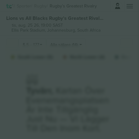
Logga in
Sporter
Rugby
Rugby’s Greatest Rivalry
Lions vs All Blacks Rugby’s Greatest Rivalry biljetter
tis, aug. 25 26, 19:00 SAST
Ellis Park Stadium,
Johannesburg, South Africa
$
5
-
177
Alla säljare (14)
South Lower (5)
North Lower (4)
East Lo
Tyvärr,
Kartan Över
Evenemangsplatsen
Är Inte Tillgänglig
Just Nu — Vi Lägger
Till Den Inom Kort.