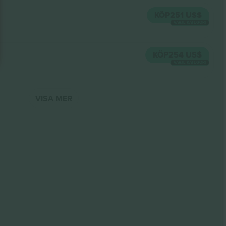
KÖP
251 US$
VARJE KATEGORI
KÖP
254 US$
VARJE KATEGORI
VISA MER