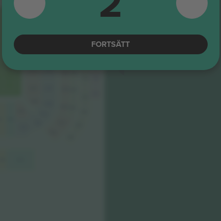
2
712
314
Category 6
513
513
313
313
711
711
4.9 (757)
E-biljett
Betrodd säljare
512
512
312
312
710
710
FORTSÄTT
Category 6
311
311
709
709
5.0 (4)
E-biljett
Företagssäljare
310
310
510
510
708
708
309
309
509
509
707
707
308
308
508
508
305
706
307
4
304
507
306
705
305
506
704
604
604