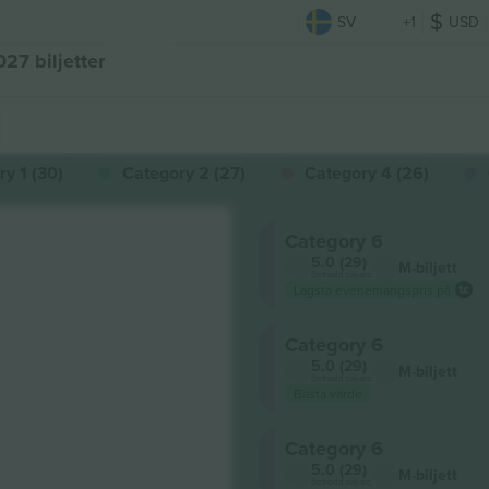
SV
+1
USD
27 biljetter
y 1 (30)
Category 2 (27)
Category 4 (26)
Category 6
5.0 (29)
M-biljett
Betrodd säljare
Lägsta evenemangspris på
Category 6
5.0 (29)
M-biljett
Betrodd säljare
Bästa värde
Category 6
5.0 (29)
M-biljett
Betrodd säljare