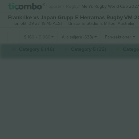
Sporter
Rugby
Men's Rugby World Cup 2027
Frankrike vs Japan Grupp E Herrarnas Rugby-VM 20
lör, okt. 09 27, 18:45 AEST
Brisbane Stadium,
Milton, Australia
$
160
-
9 060
Alla säljare (638)
Fan-sektioner
Category 6 (46)
Category 5 (35)
Categor