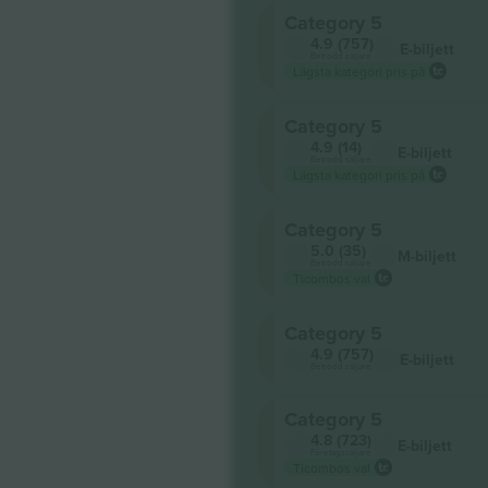
Category 5
4.9 (757)
E-biljett
Betrodd säljare
Lägsta kategori pris på
Category 5
4.9 (14)
E-biljett
Betrodd säljare
Lägsta kategori pris på
Category 5
5.0 (35)
M-biljett
Betrodd säljare
Ticombos val
Category 5
4.9 (757)
E-biljett
Betrodd säljare
Category 5
4.8 (723)
E-biljett
Företagssäljare
Ticombos val