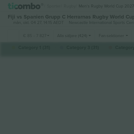
Sporter
Rugby
Men's Rugby World Cup 2027
Fiji vs Spanien Grupp C Herrarnas Rugby World Cup
mån, okt. 04 27, 14:15 AEDT
Newcastle International Sports Cen
€
85
-
7 827
Alla säljare (424)
Fan-sektioner
Category 1 (31)
Category 3 (31)
Category