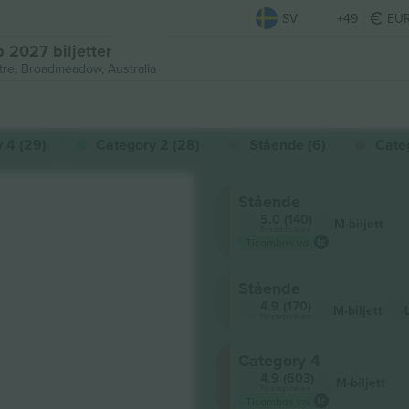
SV
+49
EU
 2027 biljetter
tre,
Broadmeadow, Australia
 4 (29)
Category 2 (28)
Stående (6)
Cate
Stående
5.0 (140)
M-biljett
Betrodd säljare
Ticombos val
Stående
4.9 (170)
M-biljett
Företagssäljare
Category 4
4.9 (603)
M-biljett
Företagssäljare
Ticombos val