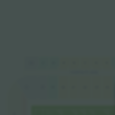
21
18
22
20
17
16
19
15
HOSPITALITY LEVEL
06
10
09
08
05
04
07
11