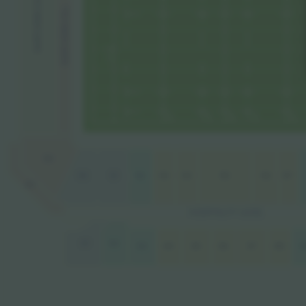
NORTHERN HILL
NORTHERN HILL
50
52
53
54
56
57
51
55
50
49
HOSPITALITY LEVEL
61
62
68
63
64
65
66
67
6