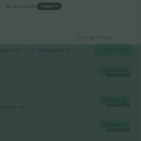
Logga in
R
Sälj dina biljetter
Pris: Lågt till Högt
gory A (4)
Category B (4)
Category C (4)
2
BILJETTER
KÖP
105 €
VARJE KATEGORI
KÖP
107 €
VARJE KATEGORI
Leverans
<3h
KÖP
109 €
VARJE KATEGORI