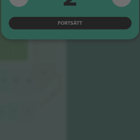
SOUTHERN HILL
Ticombos val
SOUTHERN HILL
Category 3
FORTSÄTT
5.0 (35)
M-biljett
Betrodd säljare
Ticombos val
60
59
58
60
72
70
71
9