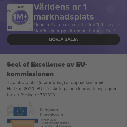
Världens nr 1
TACK!
marknadsplats
Ticombo® är nu den mest efterföljda av alla
återförsäljningsplattformar i Europa. Tack!
BÖRJA SÄLJA
Seal of Excellence av EU-
kommissionen
Ticombo GmbH (moderbolag) är uppmärksammat i
Horizon 2020, EU:s forsknings- och innovationsprogram,
för sitt förslag nr 782393.