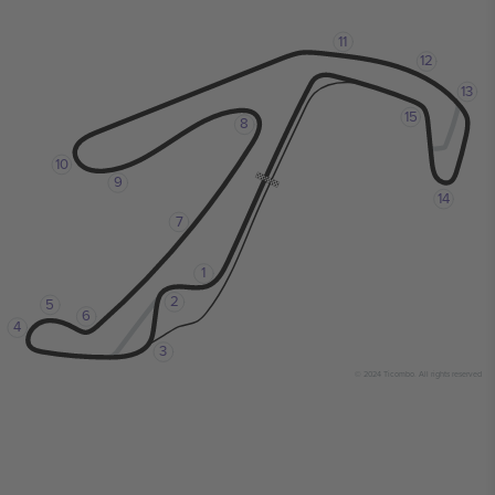
11
12
13
15
8
10
9
14
7
1
2
5
6
4
3
© 2024 Ticombo. All rights reserved