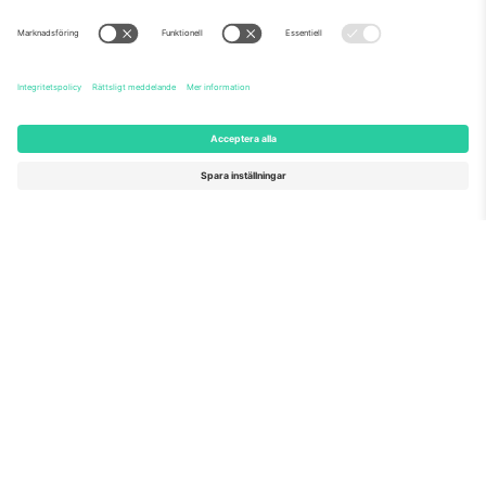
Om oss
Företagstjänster
Vårt team
Frågor och mer
TixProtect
Hur det fungerar
Leverantörens namn
Hotell
Villkor
Världscupcentrum
Affiliate-program
Kontakta oss
Kontor och support
Germany
United Kingdom
Unter den Linden 24, 10117
167 City Road, London, Greater
Berlin, Germany
London, EC1V 1AW, United
Kingdom