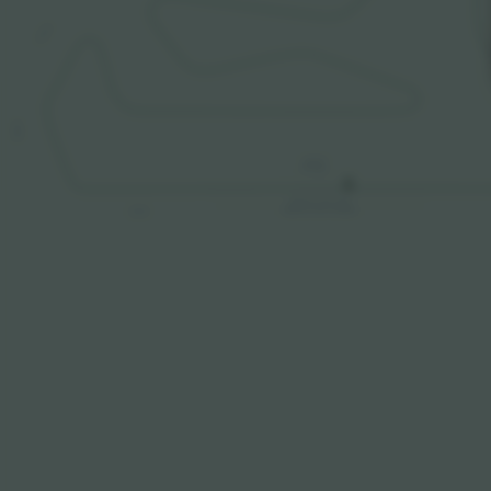
LAGOS
NORTH
MotoGP
VIP Village
PRINCIPAL NIVEL PISTA
PRINCIPAL NIVEL SUPERIOR
OESTE