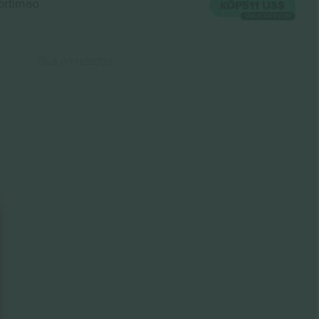
ortimao
KÖP
511 US$
VARJE KATEGORI
Slut på resultat