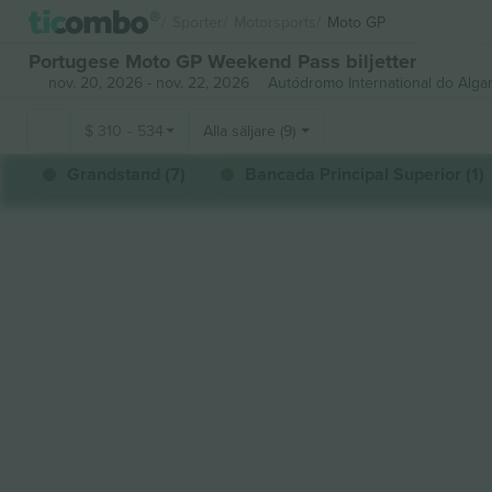
Sporter
Motorsports
Moto GP
Portugese Moto GP Weekend Pass biljetter
nov. 20, 2026
-
nov. 22, 2026
Autódromo International do Alga
$
310
-
534
Alla säljare (9)
Grandstand (7)
Bancada Principal Superior (1)