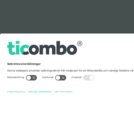
Förklaring
Snabblänkar