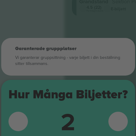
Grandstand
Sektion P
4.5 (22)
E-biljett
Företagssäljare
Garanterade gruppplatser
Vi garanterar gruppsittning ‑ varje biljett i din beställning
sitter tillsammans.
Hur Många Biljetter?
2
SAGRES