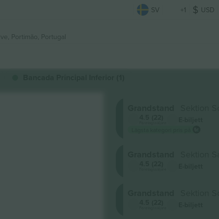
SV
+1
USD
rve,
Portimão, Portugal
Bancada Principal Inferior (1)
Grandstand
Sektion S
4.5 (22)
E-biljett
Företagssäljare
Lägsta kategori pris på
Grandstand
Sektion S
4.5 (22)
E-biljett
Företagssäljare
Grandstand
Sektion S
4.5 (22)
E-biljett
Företagssäljare