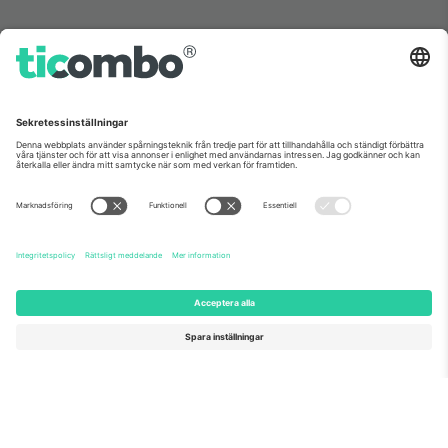
Om oss
Företagstjänster
Vårt team
Frågor och mer
TixProtect
Hur det fungerar
Leverantörens namn
Hotell
Villkor
Världscupcentrum
Affiliate-program
Kontakta oss
Kontor och support