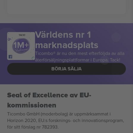
Världens nr 1
TACK!
marknadsplats
Ticombo® är nu den mest efterföljda av alla
återförsäljningsplattformar i Europa. Tack!
BÖRJA SÄLJA
Seal of Excellence av EU-
kommissionen
Ticombo GmbH (moderbolag) är uppmärksammat i
Horizon 2020, EU:s forsknings- och innovationsprogram,
för sitt förslag nr 782393.