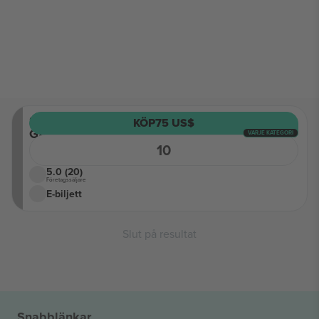
Sektion
KÖP
75 US$
GA
VARJE KATEGORI
Rad
10
GA11
5.0 (20)
Företagssäljare
E-biljett
Slut på resultat
Snabblänkar