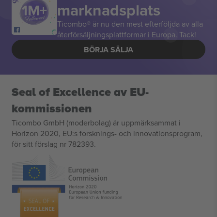
marknadsplats
Ticombo® är nu den mest efterföljda av alla
återförsäljningsplattformar i Europa. Tack!
BÖRJA SÄLJA
Seal of Excellence av EU-
kommissionen
Ticombo GmbH (moderbolag) är uppmärksammat i
Horizon 2020, EU:s forsknings- och innovationsprogram,
för sitt förslag nr 782393.