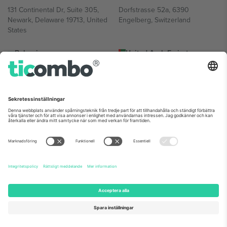
131 Continental Dr, Suite 305,
Dorfstrasse 52a, 6390
Newark, Delaware 19713, United
Engelberg, Switzerland
States
Bulgaria
United Arab Emirates
Regus Sofia City West, bul
UAE Dubai Silicon Oasis, DDP
Totleben 53-55, 1606 Sofia,
Building A1, Office 302, Dubai,
Bulgaria
United Arab Emirates
Mexico
Av Chapultepec 360, Roma
Norte, Cuauhtémoc, 06700
Ciudad de México, CDMX,
Mexico
Plattformsleverantörens juridiska enhet kan variera beroende på
plats, evenemang och/eller domän. För detaljer, se specifik
evenemangssida, avtryck och villkor.,
Leverantörens namn
och
Villkor.
© 2026 Ticombo. Alla rättigheter förbehållna.