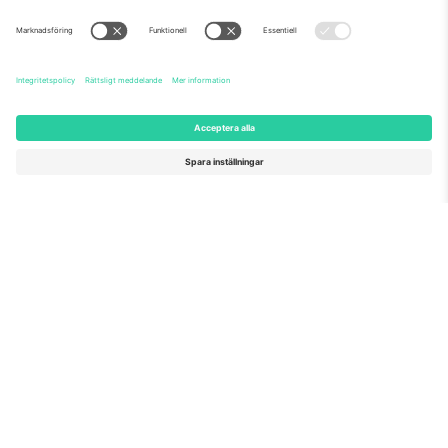
Om oss
Företagstjänster
Vårt team
Frågor och mer
TixProtect
Hur det fungerar
Leverantörens namn
Hotell
Villkor
Världscupcentrum
Affiliate-program
Kontakta oss
Kontor och support
Germany
United Kingdom
Unter den Linden 24, 10117
167 City Road, London, Greater
Berlin, Germany
London, EC1V 1AW, United
Kingdom