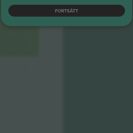
C1
FORTSÄTT
D2
D1