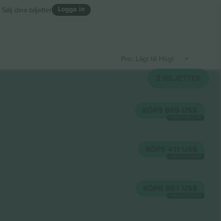
Logga in
Sälj dina biljetter
Pris: Lågt till Högt
2
BILJETTER
KÖP
3 865 US$
VARJE KATEGORI
KÖP
5 411 US$
VARJE KATEGORI
KÖP
6 957 US$
VARJE KATEGORI