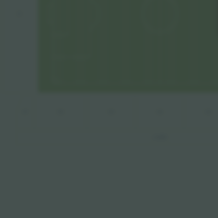
A1
D7
D6
D5
D4
D3
LOGEN