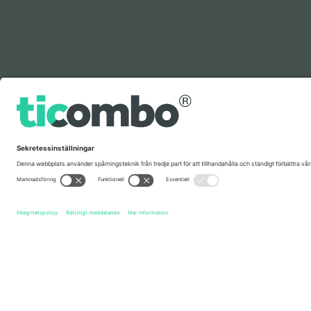
Förklaring
Snabblänkar