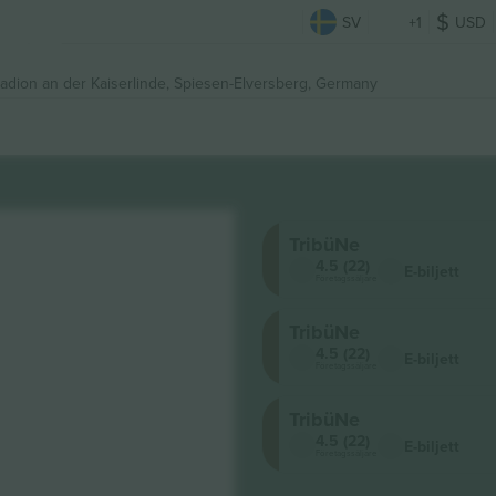
SV
+1
USD
adion an der Kaiserlinde,
Spiesen-Elversberg, Germany
TribüNe
4.5 (22)
E-biljett
Företagssäljare
TribüNe
4.5 (22)
E-biljett
Företagssäljare
TribüNe
4.5 (22)
E-biljett
Företagssäljare