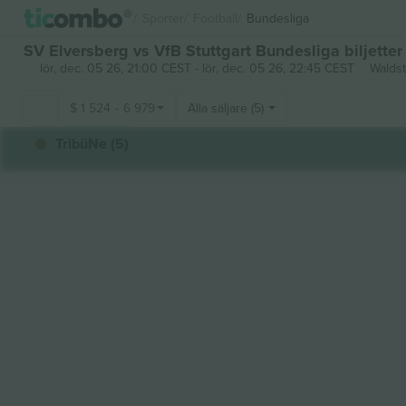
Sporter
Football
Bundesliga
SV Elversberg vs VfB Stuttgart Bundesliga biljetter
lör, dec. 05 26, 21:00 CEST
-
lör, dec. 05 26, 22:45 CEST
Waldst
$
1 524
-
6 979
Alla säljare (5)
TribüNe (5)