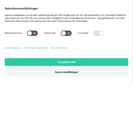
Om oss
Företagstjänster
Vårt team
Frågor och mer
TixProtect
Hur det fungerar
Leverantörens namn
Hotell
Villkor
Världscupcentrum
Affiliate-program
Kontakta oss
Kontor och support