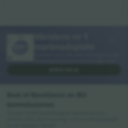
Världens nr 1
TACK!
marknadsplats
Ticombo® är nu den mest efterföljda av alla
återförsäljningsplattformar i Europa. Tack!
BÖRJA SÄLJA
Seal of Excellence av EU-
kommissionen
Ticombo GmbH (moderbolag) är uppmärksammat i
Horizon 2020, EU:s forsknings- och innovationsprogram,
för sitt förslag nr 782393.