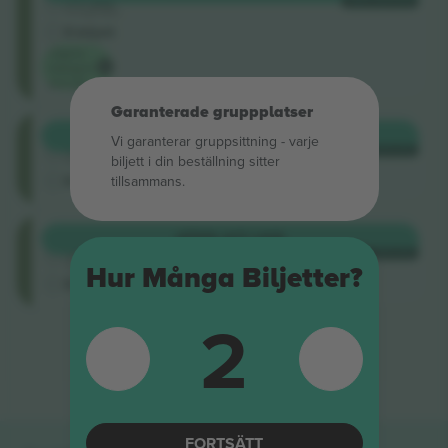
4.5 (22)
VARJE KATEGORI
Företagssäljare
E-biljett
Lägsta
kategori
pris på
Garanterade gruppplatser
Sitzplatz
KÖP
3 869 US$
Vi garanterar gruppsittning ‑ varje
4.5 (22)
VARJE KATEGORI
biljett i din beställning sitter
Företagssäljare
E-biljett
tillsammans.
Sitzplatz
KÖP
5 417 US$
4.5 (22)
VARJE KATEGORI
Företagssäljare
Hur Många Biljetter?
E-biljett
2
Slut på resultat
FORTSÄTT