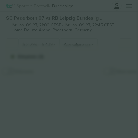
Logga in
Sporter
Football
Bundesliga
SC Paderborn 07 vs RB Leipzig Bundesliga biljetter
lör, jan. 09 27, 21:00 CEST
-
lör, jan. 09 27, 22:45 CEST
Home Deluxe Arena,
Paderborn, Germany
$
2 299
-
5 439
Alla säljare (3)
Sitzplatz (3)
Dölj karta
Stick karta