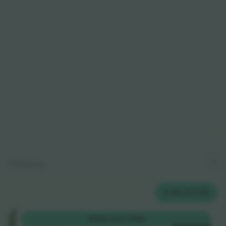
Förklaring
2
BILJETTER
Sitzplatz
KÖP
2 322 US$