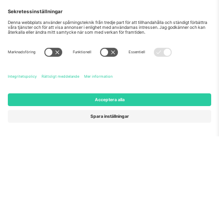
Som setts på nyheterna
Om oss
Företagstjänster
Vårt team
Frågor och mer
TixProtect
Hur det fungerar
Leverantörens namn
Hotell