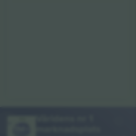
Världens nr 1
TACK!
marknadsplats