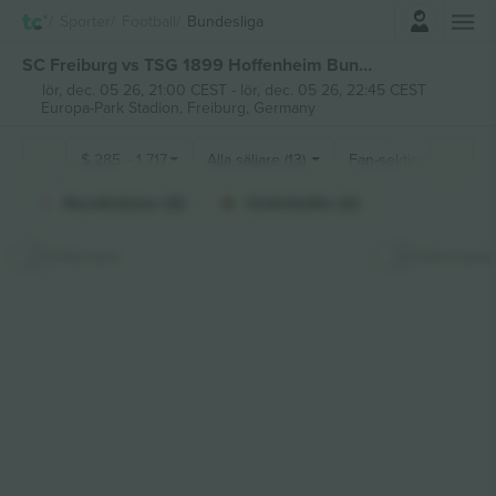
Logga in
Sporter
Football
Bundesliga
SC Freiburg vs TSG 1899 Hoffenheim Bundesliga biljetter
lör, dec. 05 26, 21:00 CEST
-
lör, dec. 05 26, 22:45 CEST
Europa-Park Stadion,
Freiburg, Germany
$
285
-
1 717
Alla säljare (13)
Fan-sektioner
Nordtribüne (6)
OsttribüNe (4)
Dölj karta
Stick karta