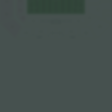
N3
N13
F
N2
N12
V
N1
W1
W7
W6
W5
W4
W3
W2
N11
W11
W16
W13
W17
W15
W14
W12
LOGEN
LOGEN