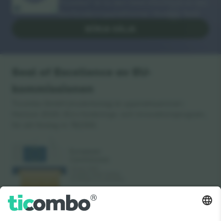
Ticombo® är nu den mest efterföljda av alla
återförsäljningsplattformar i Europa. Tack!
BÖRJA SÄLJA
Seal of Excellence av EU-
kommissionen
Ticombo GmbH (moderbolag) är uppmärksammat i
Horizon 2020, EU:s forsknings- och innovationsprogram,
för sitt förslag nr 782393.