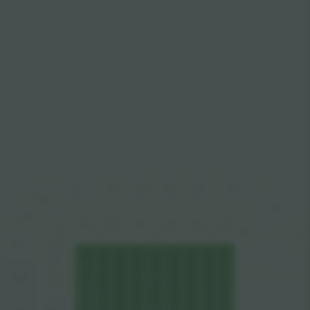
O11
O16
O13
O14
O15
O12
N17
O17
N16
O1
O2
O3
O4
O5
O6
O7
N7
E
N15
N6
S
N5
N14
N4
C