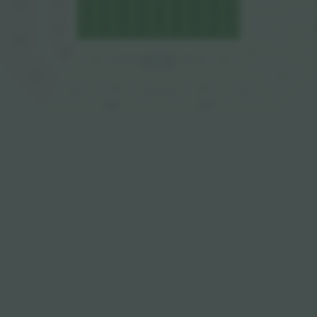
N3
N13
F
N2
N12
V
N1
W1
W7
W6
W5
W4
W3
W2
N11
W11
W16
W13
W17
W15
W14
W12
LOGEN
LOGEN