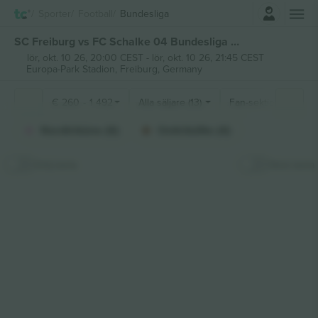
Logga in
Sporter
Football
Bundesliga
SC Freiburg vs FC Schalke 04 Bundesliga biljetter
lör, okt. 10 26, 20:00 CEST
-
lör, okt. 10 26, 21:45 CEST
Europa-Park Stadion,
Freiburg, Germany
€
260
-
1 492
Alla säljare (13)
Fan-sektioner
Nordtribüne (6)
OsttribüNe (4)
Dölj karta
Stick karta