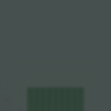
O11
O16
O13
O14
O15
O12
N17
O17
N16
O1
O2
O3
O4
O5
O6
O7
N7
E
N15
N6
S
N5
N14
N4
C