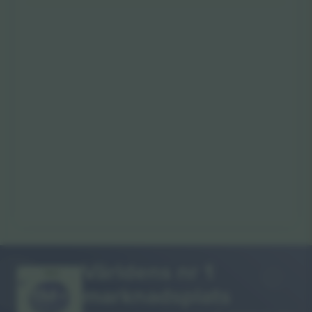
Världens nr 1
TACK!
marknadsplats