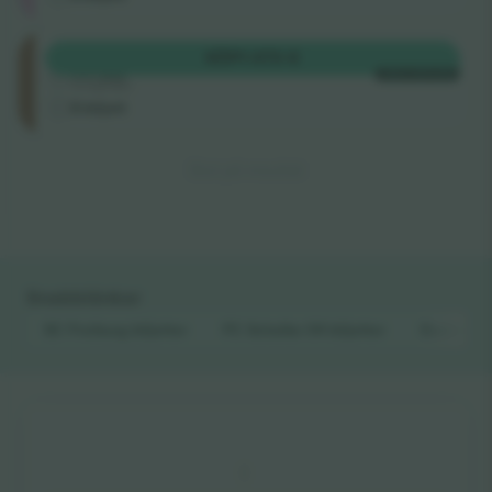
OsttribüNe
KÖP
1 473 €
4.5 (22)
VARJE KATEGORI
Företagssäljare
E-biljett
Slut på resultat
Snabblänkar
SC Freiburg
biljetter
FC Schalke 04
biljetter
Bundesli