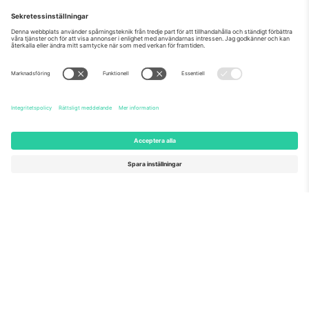
Som setts på nyheterna
Om oss
Företagstjänster
Vårt team
Frågor och mer
TixProtect
Hur det fungerar
Leverantörens namn
Hotell