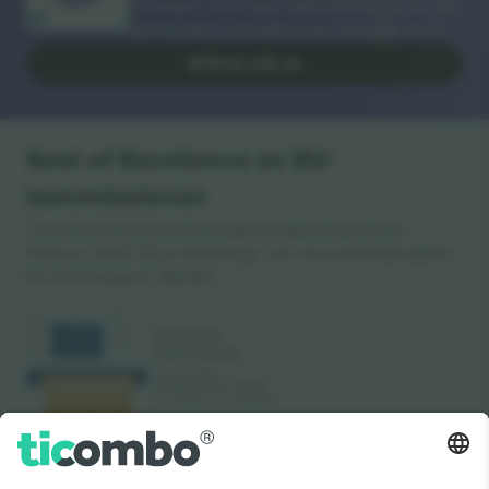
Ticombo® är nu den mest efterföljda av alla
återförsäljningsplattformar i Europa. Tack!
BÖRJA SÄLJA
Seal of Excellence av EU-
kommissionen
Ticombo GmbH (moderbolag) är uppmärksammat i
Horizon 2020, EU:s forsknings- och innovationsprogram,
för sitt förslag nr 782393.