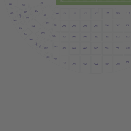
141
565
415
142
416
566
109
110
108
107
103
104
106
105
101
567
569
568
102
201
206
207
208
202
205
203
204
501
570
504
502
506
510
511
512
513
507
508
509
503
505
601
603
610
602
608
609
605
606
607
604
701
702
709
703
708
704
707
705
706