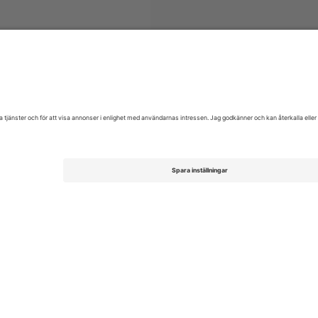
 National Football Team Men
biljetter
Qatar Football Festival
bilj