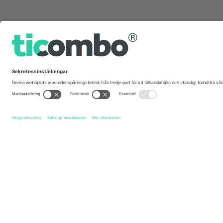
Snabblänkar
Qatar National Football Team Men
biljetter
Argentina