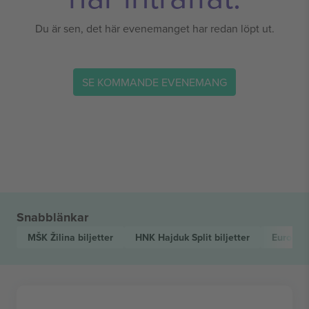
Du är sen, det här evenemanget har redan löpt ut.
SE KOMMANDE EVENEMANG
Snabblänkar
MŠK Žilina
biljetter
HNK Hajduk Split
biljetter
Europa 