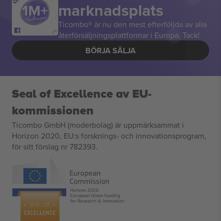
marknadsplats
Ticombo® är nu den mest efterföljda av alla
återförsäljningsplattformar i Europa. Tack!
BÖRJA SÄLJA
Seal of Excellence av EU-
kommissionen
Ticombo GmbH (moderbolag) är uppmärksammat i
Horizon 2020, EU:s forsknings- och innovationsprogram,
för sitt förslag nr 782393.