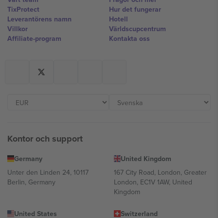
TixProtect
Hur det fungerar
Leverantörens namn
Hotell
Villkor
Världscupcentrum
Affiliate-program
Kontakta oss
Kontor och support
Germany
United Kingdom
Unter den Linden 24, 10117
167 City Road, London, Greater
Berlin, Germany
London, EC1V 1AW, United
Kingdom
United States
Switzerland