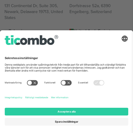
131 Continental Dr, Suite 305,
Dorfstrasse 52a, 6390
Newark, Delaware 19713, United
Engelberg, Switzerland
States
Bulgaria
United Arab Emirates
Regus Sofia City West, bul
UAE Dubai Silicon Oasis, DDP
Totleben 53-55, 1606 Sofia,
Building A1, Office 302, Dubai,
Bulgaria
United Arab Emirates
Mexico
Av Chapultepec 360, Roma
Norte, Cuauhtémoc, 06700
Ciudad de México, CDMX,
Mexico
Plattformsleverantörens juridiska enhet kan variera beroende på
plats, evenemang och/eller domän. För detaljer, se specifik
evenemangssida, avtryck och villkor.,
Leverantörens namn
och
Villkor.
© 2026 Ticombo. Alla rättigheter förbehållna.