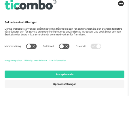
marknadsplats
Ticombo® är nu den mest efterföljda av alla
återförsäljningsplattformar i Europa. Tack!
BÖRJA SÄLJA
Seal of Excellence av EU-
kommissionen
Ticombo GmbH (moderbolag) är uppmärksammat i
Horizon 2020, EU:s forsknings- och innovationsprogram,
för sitt förslag nr 782393.