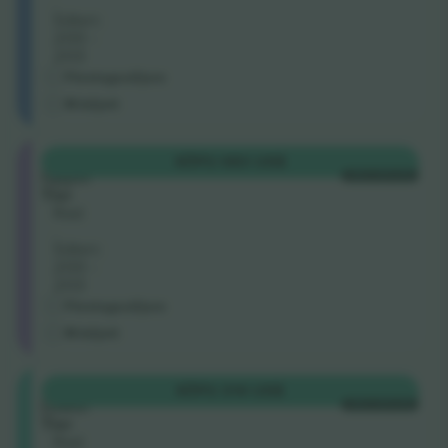
.
Säten:
200 -
203
Företagssäljare
M-biljett
Longside
KÖP
2 083 US$
Upper
VARJE KATEGORI
Tier
Rad
.
Säten:
200 -
203
Företagssäljare
M-biljett
Shortside
KÖP
2 314 US$
Lower
VARJE KATEGORI
Tier
Rad