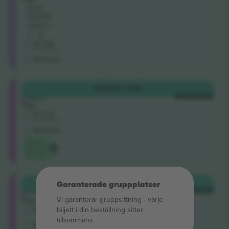
Rad
NDRR
Säten:
1 - 4
4.7 (3)
Företagssäljare
M-biljett
Longside
KÖP
617 US$
Lower
VARJE KATEGORI
Tier
5.0 (1)
Företagssäljare
M-biljett
Lägsta
kategori
pris på
Longside
KÖP
772 US$
Garanterade gruppplatser
Lower
VARJE KATEGORI
Tier
Vi garanterar gruppsittning ‑ varje
5.0 (1)
biljett i din beställning sitter
Företagssäljare
tillsammans.
M-biljett