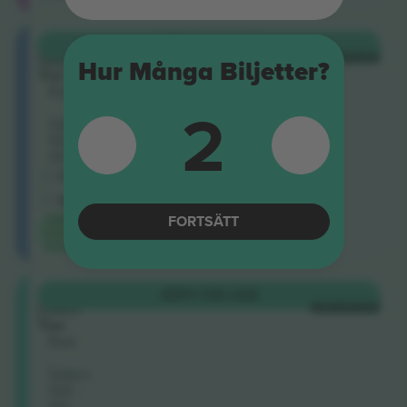
Shortside
KÖP
1 388 US$
Upper
VARJE KATEGORI
Hur Många Biljetter?
Tier
Rad
2
.
Säten:
100 -
101
Företagssäljare
M-biljett
FORTSÄTT
Lägsta
kategori
pris på
Shortside
KÖP
1 735 US$
Lower
VARJE KATEGORI
Tier
Rad
.
Säten:
100 -
101