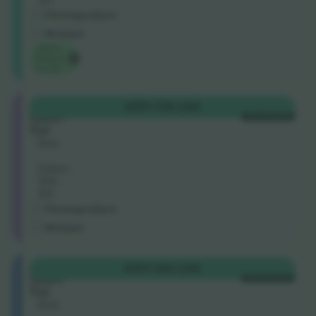
Företagssäljare
M-biljett
Lägsta
kategori
pris på
Longside
KÖP
1 735 US$
Upper
VARJE KATEGORI
Tier
Rad
.
Säten:
100 -
101
Företagssäljare
M-biljett
Shortside
KÖP
1 966 US$
Upper
VARJE KATEGORI
Tier
Rad