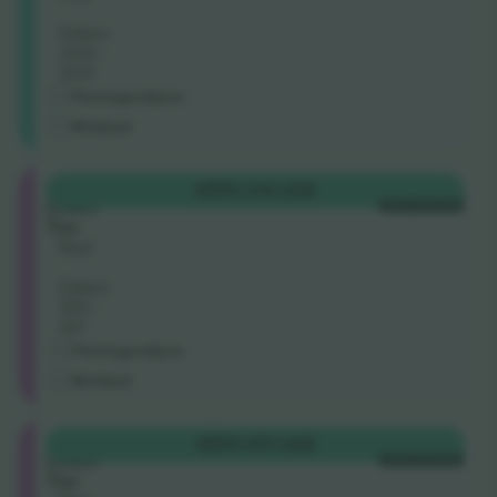
.
Säten:
200 -
203
Företagssäljare
M-biljett
Longside
KÖP
2 314 US$
Lower
VARJE KATEGORI
Tier
Rad
.
Säten:
100 -
101
Företagssäljare
M-biljett
Longside
KÖP
3 471 US$
Lower
VARJE KATEGORI
Tier