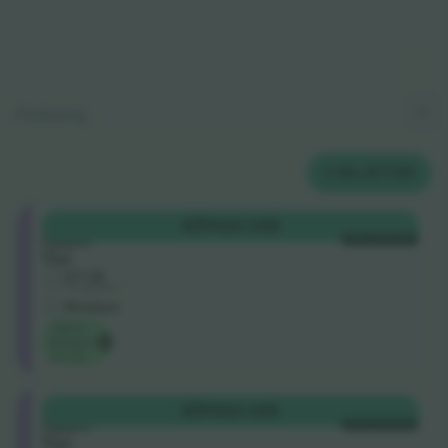
Förklaring
2
BILJETTER
Longside
KÖP
424 US$
Upper
VARJE KATEGORI
Tier
4.7 (3)
Företagssäljare
M-biljett
Lägsta
kategori
pris på
Longside
KÖP
463 US$
Upper
VARJE KATEGORI
Tier