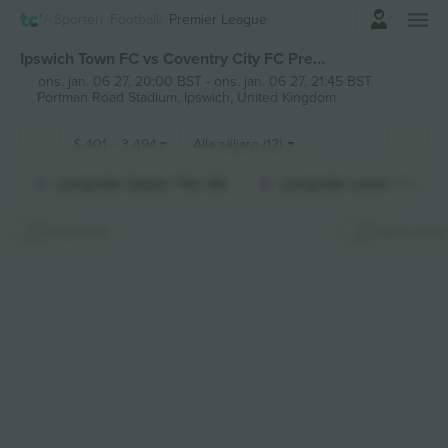
Logga in
Sporter
Football
Premier League
Ipswich Town FC vs Coventry City FC Premier League biljetter
ons, jan. 06 27, 20:00 BST
-
ons, jan. 06 27, 21:45 BST
Portman Road Stadium,
Ipswich, United Kingdom
$
401
-
3 494
Alla säljare (12)
Longside Upper Tier (4)
Longside Lower Tier (4
Dölj karta
Stick karta