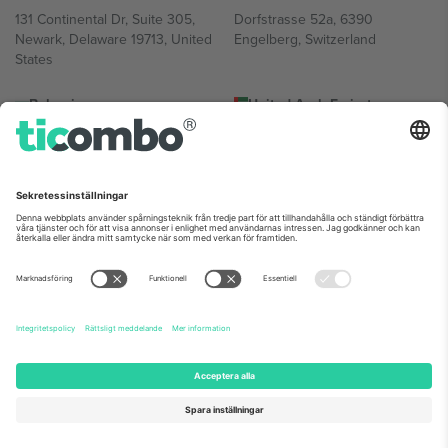
131 Continental Dr, Suite 305,
Dorfstrasse 52a, 6390
Newark, Delaware 19713, United
Engelberg, Switzerland
States
Bulgaria
United Arab Emirates
Regus Sofia City West, bul
UAE Dubai Silicon Oasis, DDP
Totleben 53-55, 1606 Sofia,
Building A1, Office 302, Dubai,
Bulgaria
United Arab Emirates
Mexico
Av Chapultepec 360, Roma
Norte, Cuauhtémoc, 06700
Ciudad de México, CDMX,
Mexico
Plattformsleverantörens juridiska enhet kan variera beroende på
plats, evenemang och/eller domän. För detaljer, se specifik
evenemangssida, avtryck och villkor.,
Leverantörens namn
och
Villkor.
© 2026 Ticombo. Alla rättigheter förbehållna.