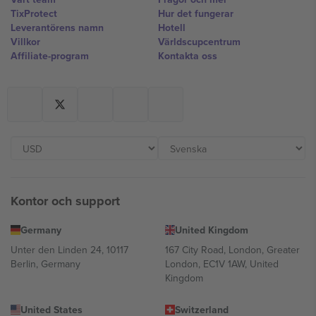
TixProtect
Hur det fungerar
Leverantörens namn
Hotell
Villkor
Världscupcentrum
Affiliate-program
Kontakta oss
Kontor och support
Germany
United Kingdom
Unter den Linden 24, 10117
167 City Road, London, Greater
Berlin, Germany
London, EC1V 1AW, United
Kingdom
United States
Switzerland