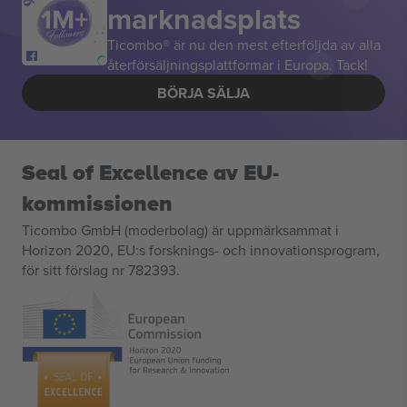
marknadsplats
Ticombo® är nu den mest efterföljda av alla
återförsäljningsplattformar i Europa. Tack!
BÖRJA SÄLJA
Seal of Excellence av EU-
kommissionen
Ticombo GmbH (moderbolag) är uppmärksammat i
Horizon 2020, EU:s forsknings- och innovationsprogram,
för sitt förslag nr 782393.