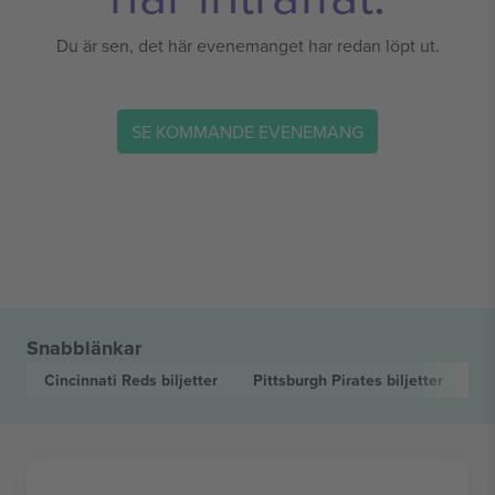
Du är sen, det här evenemanget har redan löpt ut.
SE KOMMANDE EVENEMANG
Snabblänkar
Cincinnati Reds
biljetter
Pittsburgh Pirates
biljetter
M