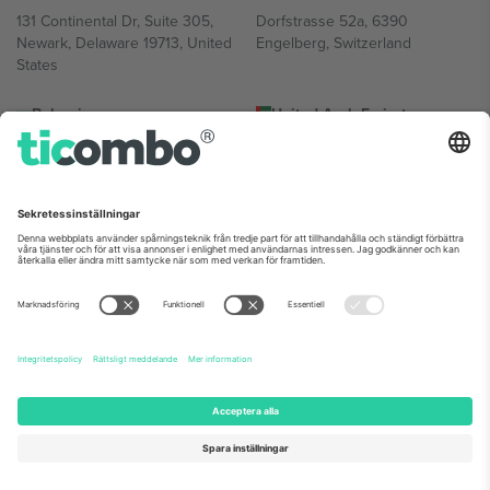
131 Continental Dr, Suite 305,
Dorfstrasse 52a, 6390
Newark, Delaware 19713, United
Engelberg, Switzerland
States
Bulgaria
United Arab Emirates
Regus Sofia City West, bul
UAE Dubai Silicon Oasis, DDP
Totleben 53-55, 1606 Sofia,
Building A1, Office 302, Dubai,
Bulgaria
United Arab Emirates
Mexico
Av Chapultepec 360, Roma
Norte, Cuauhtémoc, 06700
Ciudad de México, CDMX,
Mexico
Plattformsleverantörens juridiska enhet kan variera beroende på
plats, evenemang och/eller domän. För detaljer, se specifik
evenemangssida, avtryck och villkor.,
Leverantörens namn
och
Villkor.
© 2026 Ticombo. Alla rättigheter förbehållna.