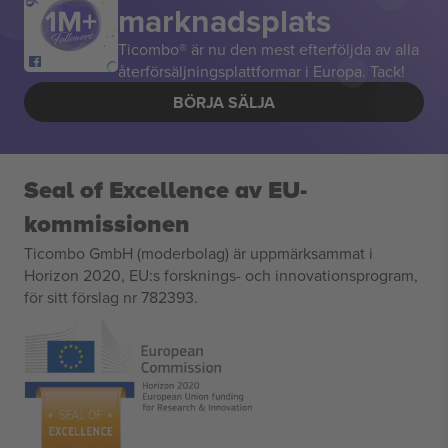
marknadsplats
Ticombo® är nu den mest efterföljda av alla
återförsäljningsplattformar i Europa. Tack!
BÖRJA SÄLJA
Seal of Excellence av EU-
kommissionen
Ticombo GmbH (moderbolag) är uppmärksammat i
Horizon 2020, EU:s forsknings- och innovationsprogram,
för sitt förslag nr 782393.