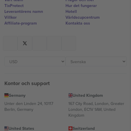
TixProtect
Hur det fungerar
Leverantörens namn
Hotell
Villkor
Världscupcentrum
Affiliate-program
Kontakta oss
Kontor och support
Germany
United Kingdom
Unter den Linden 24, 10117
167 City Road, London, Greater
Berlin, Germany
London, EC1V 1AW, United
Kingdom
United States
Switzerland