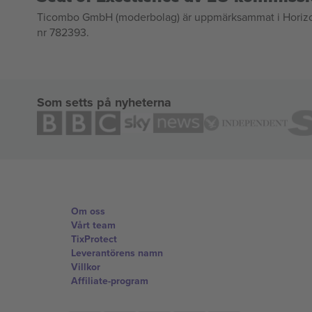
Ticombo GmbH (moderbolag) är uppmärksammat i Horizon 2
nr 782393.
Som setts på nyheterna
Om oss
Vårt team
TixProtect
Leverantörens namn
Villkor
Affiliate-program