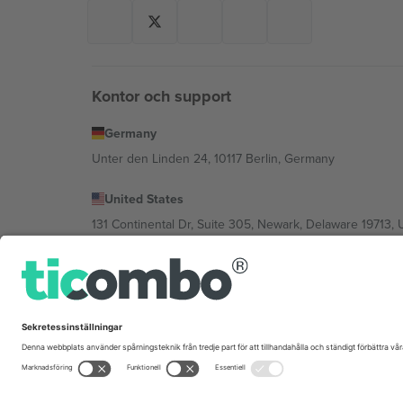
Kontor och support
Germany
Unter den Linden 24, 10117 Berlin, Germany
United States
131 Continental Dr, Suite 305, Newark, Delaware 19713, 
Bulgaria
Regus Sofia City West, bul Totleben 53-55, 1606 Sofia, B
Mexico
Av Chapultepec 360, Roma Norte, Cuauhtémoc, 06700
Plattformsleverantörens juridiska enhet kan variera ber