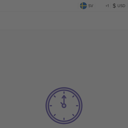
SV
+1
USD