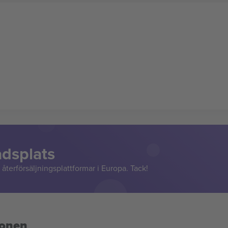
adsplats
återförsäljningsplattformar i Europa. Tack!
ionen