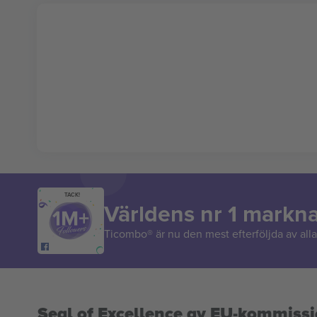
TACK!
Världens nr 1 markn
Ticombo® är nu den mest efterföljda av alla 
Seal of Excellence av EU-kommiss