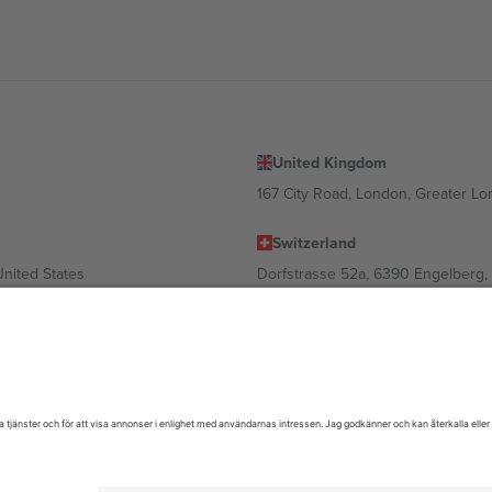
United Kingdom
167 City Road, London, Greater L
Switzerland
United States
Dorfstrasse 52a, 6390 Engelberg, 
United Arab Emirates
ulgaria
UAE Dubai Silicon Oasis, DDP Buil
 Ciudad de México, CDMX, Mexico
oende på plats, evenemang och/eller domän. För detaljer, se specifik eve